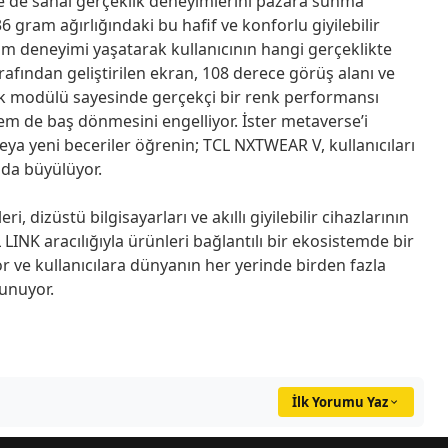
e de sanal gerçeklik deneyimlerini pazara sunma
 gram ağırlığındaki bu hafif ve konforlu giyilebilir
im deneyimi yaşatarak kullanıcının hangi gerçeklikte
afından geliştirilen ekran, 108 derece görüş alanı ve
k modülü sayesinde gerçekçi bir renk performansı
em de baş dönmesini engelliyor. İster metaverse’i
veya yeni beceriler öğrenin; TCL NXTWEAR V, kullanıcıları
ada büyülüyor.
leri, dizüstü bilgisayarları ve akıllı giyilebilir cihazlarının
 LINK aracılığıyla ürünleri bağlantılı bir ekosistemde bir
 ve kullanıcılara dünyanın her yerinde birden fazla
sunuyor.
İlk Yorumu Yaz