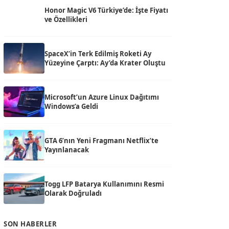
Honor Magic V6 Türkiye’de: İşte Fiyatı
ve Özellikleri
SpaceX’in Terk Edilmiş Roketi Ay
Yüzeyine Çarptı: Ay’da Krater Oluştu
Microsoft’un Azure Linux Dağıtımı
Windows’a Geldi
GTA 6’nın Yeni Fragmanı Netflix’te
Yayınlanacak
Togg LFP Batarya Kullanımını Resmi
Olarak Doğruladı
SON HABERLER