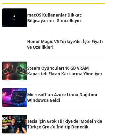
macOS Kullananlar Dikkat:
Bilgisayarınızı Güncelleyin
Honor Magic V6 Türkiye’de: İşte Fiyatı
ve Özellikleri
Steam Oyuncuları 16 GB VRAM
Kapasiteli Ekran Kartlarına Yöneliyor
Microsoft’un Azure Linux Dağıtımı
Windows’a Geldi
Tesla için Grok Türkiye’de! Model Y’de
Türkçe Grok’u İndirip Denedik