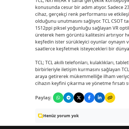
TCL, NXTWEAR V sanal gerçeklik konseptiyl
konusunda cesur bir adım atıyor. Sadece 236
cihaz, gerçekçi renk performansı ve etkileş
olduğunu unutmasını sağlıyor. TCL CSOT tar
1512ppi piksel yoğunluğu sağlayan VR opti
üreterek hem görüntü kalitesini artırıyor h
keşfedin ister sürükleyici oyunlar oynayın 
saatlerce keşfetmek isteyecekleri bir düny
TCL; TCL akıllı telefonları, kulaklıkları, tablet
birbirleriyle iletişim kurmasını sağlayan TCL
araya getirerek mükemmelliğe ilham veriyor
cihazın keyfini çıkarma ve yönetme fırsatı 
Paylaş:
Henüz yorum yok