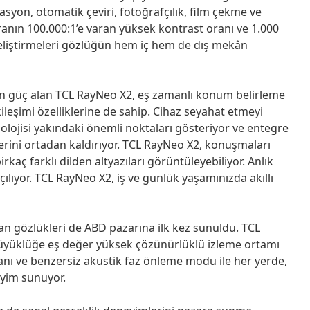
asyon, otomatik çeviri, fotoğrafçılık, film çekme ve
kranın 100.000:1’e varan yüksek kontrast oranı ve 1.000
 geliştirmeleri gözlüğün hem iç hem de dış mekân
güç alan TCL RayNeo X2, eş zamanlı konum belirleme
leşimi özelliklerine de sahip. Cihaz seyahat etmeyi
olojisi yakındaki önemli noktaları gösteriyor ve entegre
lerini ortadan kaldırıyor. TCL RayNeo X2, konuşmaları
rkaç farklı dilden altyazıları görüntüleyebiliyor. Anlık
ılıyor. TCL RayNeo X2, iş ve günlük yaşamınızda akıllı
ran gözlükleri de ABD pazarına ilk kez sunuldu. TCL
üyüklüğe eş değer yüksek çözünürlüklü izleme ortamı
anı ve benzersiz akustik faz önleme modu ile her yerde,
eyim sunuyor.