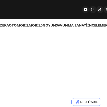
 ZEKA
OTOMOBIL
MOBIL
5G
OYUN
SAVUNMA SANAYI
İNCELEME
AI ile Özetle