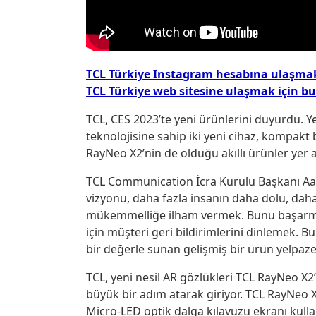
TCL Türkiye Instagram hesabına ulaşmak 
TCL Türkiye web sitesine ulaşmak için bu
TCL, CES 2023’te yeni ürünlerini duyurdu. 
teknolojisine sahip iki yeni cihaz, kompakt bi
RayNeo X2’nin de olduğu akıllı ürünler yer al
TCL Communication İcra Kurulu Başkanı Aaro
vizyonu, daha fazla insanın daha dolu, daha
mükemmelliğe ilham vermek. Bunu başarmanı
için müşteri geri bildirimlerini dinlemek. Bu 
bir değerle sunan gelişmiş bir ürün yelpaze
TCL, yeni nesil AR gözlükleri TCL RayNeo X2’
büyük bir adım atarak giriyor. TCL RayNeo X2
Micro-LED optik dalga kılavuzu ekranı kull