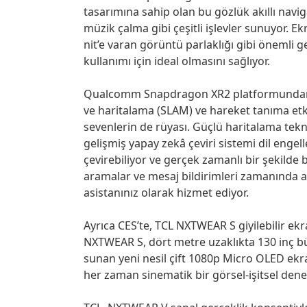
tasarımına sahip olan bu gözlük akıllı navig
müzik çalma gibi çeşitli işlevler sunuyor. E
nit’e varan görüntü parlaklığı gibi önemli
kullanımı için ideal olmasını sağlıyor.
Qualcomm Snapdragon XR2 platformundan 
ve haritalama (SLAM) ve hareket tanıma etki
sevenlerin de rüyası. Güçlü haritalama tekn
gelişmiş yapay zekâ çeviri sistemi dil engel
çevirebiliyor ve gerçek zamanlı bir şekilde bi
aramalar ve mesaj bildirimleri zamanında aç
asistanınız olarak hizmet ediyor.
Ayrıca CES’te, TCL NXTWEAR S giyilebilir ek
NXTWEAR S, dört metre uzaklıkta 130 inç b
sunan yeni nesil çift 1080p Micro OLED ekr
her zaman sinematik bir görsel-işitsel den