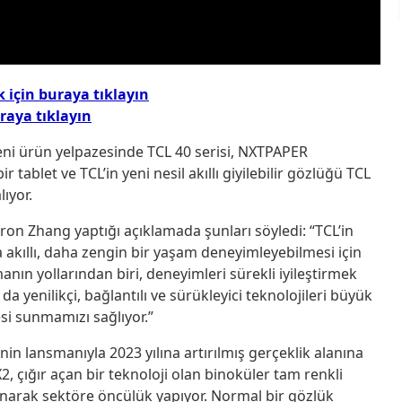
için buraya tıklayın
raya tıklayın
Yeni ürün yelpazesinde TCL 40 serisi, NXTPAPER
r tablet ve TCL’in yeni nesil akıllı giyilebilir gözlüğü TCL
ıyor.
n Zhang yaptığı açıklamada şunları söyledi: “TCL’in
 akıllı, daha zengin bir yaşam deneyimleyebilmesi için
n yollarından biri, deneyimleri sürekli iyileştirmek
da yenilikçi, bağlantılı ve sürükleyici teknolojileri büyük
si sunmamızı sağlıyor.”
nin lansmanıyla 2023 yılına artırılmış gerçeklik alanına
, çığır açan bir teknoloji olan binoküler tam renkli
anarak sektöre öncülük yapıyor. Normal bir gözlük