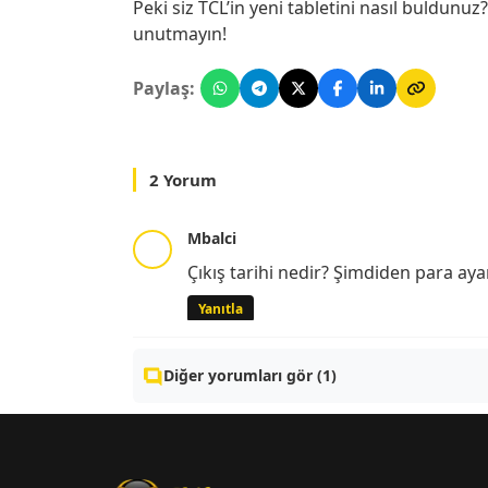
Peki siz TCL’in yeni tabletini nasıl buldunuz
unutmayın!
Paylaş:
2 Yorum
Mbalci
Çıkış tarihi nedir? Şimdiden para ay
Yanıtla
Diğer yorumları gör (1)