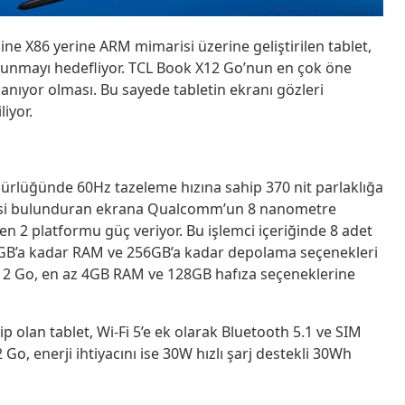
 X86 yerine ARM mimarisi üzerine geliştirilen tablet,
ı sunmayı hedefliyor. TCL Book X12 Go’nun en çok öne
lanıyor olması. Bu sayede tabletin ekranı gözleri
iyor.
ürlüğünde 60Hz tazeleme hızına sahip 370 nit parlaklığa
tresi bulunduran ekrana Qualcomm’un 8 nanometre
 2 platformu güç veriyor. Bu işlemci içeriğinde 8 adet
 8GB’a kadar RAM ve 256GB’a kadar depolama seçenekleri
 X12 Go, en az 4GB RAM ve 128GB hafıza seçeneklerine
olan tablet, Wi-Fi 5’e ek olarak Bluetooth 5.1 ve SIM
o, enerji ihtiyacını ise 30W hızlı şarj destekli 30Wh