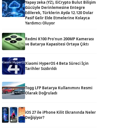
Yapay zeka (YZ), EiCrypto Bulut Bilişim
Gücüyle Derinlemesine Entegre
Edilerek, Türklerin Ayda 12.120 Dolar
Pasif Gelir Elde Etmelerine Kolayca
Yardımcı Oluyor
Redmi K100 Pro’nun 200MP Kamerası
ve Batarya Kapasitesi Ortaya Çıktı
Xiaomi HyperOS 4 Beta Süreci İçin
Tarihler Sızdırıldı
Togg LFP Batarya Kullanımını Resmi
Olarak Doğruladı
iOS 27 ile iPhone Kilit Ekranında Neler
Değişiyor?