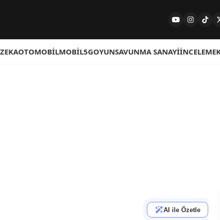
 ZEKA
OTOMOBIL
MOBIL
5G
OYUN
SAVUNMA SANAYI
İNCELEME
AI ile Özetle