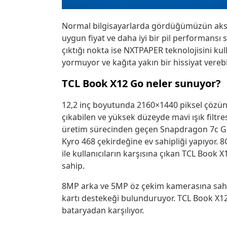
Normal bilgisayarlarda gördüğümüzün aksine
uygun fiyat ve daha iyi bir pil performans
çıktığı nokta ise NXTPAPER teknolojisini kul
yormuyor ve kağıta yakın bir hissiyat verebil
TCL Book X12 Go neler sunuyor?
12,2 inç boyutunda 2160×1440 piksel çözün
çıkabilen ve yüksek düzeyde mavi ışık fil
üretim sürecinden geçen Snapdragon 7c Gen
Kyro 468 çekirdeğine ev sahipliği yapıyor.
ile kullanıcıların karşısına çıkan TCL Book
sahip.
8MP arka ve 5MP öz çekim kamerasına sahip 
kartı destekeği bulunduruyor. TCL Book X12 G
bataryadan karşılıyor.