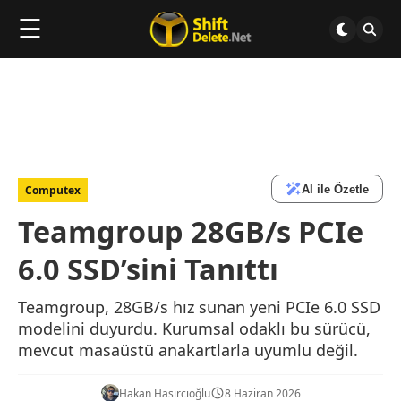
☰
AI ile Özetle
Computex
Teamgroup 28GB/s PCIe
6.0 SSD’sini Tanıttı
Teamgroup, 28GB/s hız sunan yeni PCIe 6.0 SSD
modelini duyurdu. Kurumsal odaklı bu sürücü,
mevcut masaüstü anakartlarla uyumlu değil.
Hakan Hasırcıoğlu
8 Haziran 2026