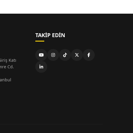
TAKIP EDIN
iriş Katı
mre Cd.
tanbul