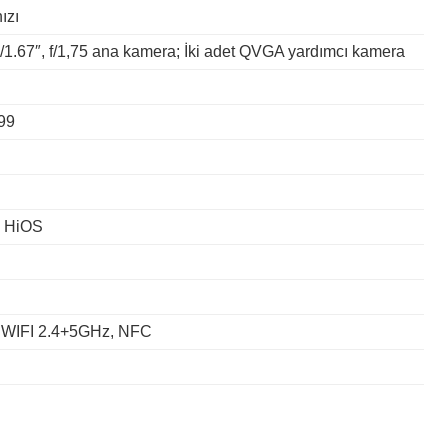
ızı
/1.67″, f/1,75 ana kamera; İki adet QVGA yardımcı kamera
99
ı HiOS
, WIFI 2.4+5GHz, NFC