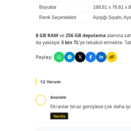
Boyutlar
168.61 x 76.61 x
Renk Seçenekleri
Ayışığı Siyahı, Ay
8 GB RAM
ve
256 GB depolama
alanına sa
da yaklaşık
3 bin TL
‘ye tekabül etmekte. Tabi
Paylaş:
12 Yorum
Anonim
Ekranlar biraz genişlese çok daha iyi
Yanıtla