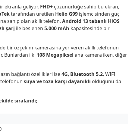
ir ekranla geliyor.
FHD+
çözünürlüğe sahip bu ekran,
aTek
tarafından üretilen
Helio G99
işlemcisinden güç
na sahip olan akıllı telefon,
Android 13 tabanlı HiOS
lı şarj
ile beslenen
5.000 mAh
kapasitesinde bir
 bir özçekim kamerasına yer veren akıllı telefonun
r. Bunlardan ilki
108 Megapiksel
ana kamera iken, diğer
azın bağlantı özellikleri ise
4G
,
Bluetooth 5.2
, WIFI
ı telefonun
suya ve toza karşı dayanıklı
olduğunu da
ekilde sıralandı;
D