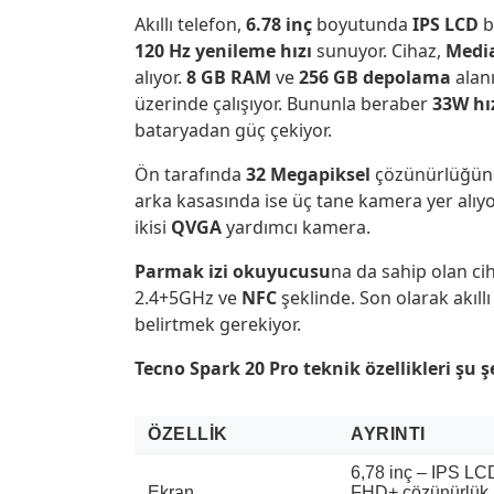
Akıllı telefon,
6.78 inç
boyutunda
IPS LCD
b
120 Hz yenileme hızı
sunuyor. Cihaz,
Medi
alıyor.
8 GB RAM
ve
256 GB depolama
alanı
üzerinde çalışıyor. Bununla beraber
33W hız
bataryadan güç çekiyor.
Ön tarafında
32 Megapiksel
çözünürlüğünde
arka kasasında ise üç tane kamera yer alıyo
ikisi
QVGA
yardımcı kamera.
Parmak izi okuyucusu
na da sahip olan cih
2.4+5GHz ve
NFC
şeklinde. Son olarak akıll
belirtmek gerekiyor.
Tecno Spark 20 Pro teknik özellikleri şu ş
ÖZELLIK
AYRINTI
6,78 inç – IPS LC
Ekran
FHD+ çözünürlük