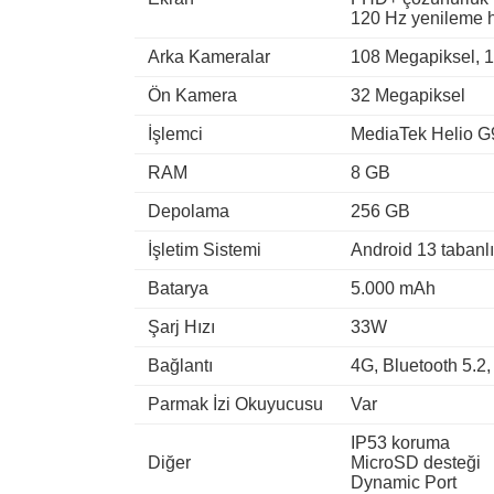
120 Hz yenileme h
Arka Kameralar
108 Megapiksel, 1
Ön Kamera
32 Megapiksel
İşlemci
MediaTek Helio G
RAM
8 GB
Depolama
256 GB
İşletim Sistemi
Android 13 tabanl
Batarya
5.000 mAh
Şarj Hızı
33W
Bağlantı
4G, Bluetooth 5.2
Parmak İzi Okuyucusu
Var
IP53 koruma
Diğer
MicroSD desteği
Dynamic Port