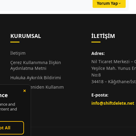
Yorum Yap
KURUMSAL
İLETIŞIM
İletişim
Adres:
Nil Ticaret Merkezi – G
Çerez Kullanımına İlişkin
Aydınlatma Metni
Yeşilce Mah. Yunus E
No:8
Hukuka Aykırılık Bildirimi
34418 – Kâğıthane/İs
Alıntı ve Yeniden Kullanım
Hakkında
E-posta:
Künye
info@shiftdelete.net