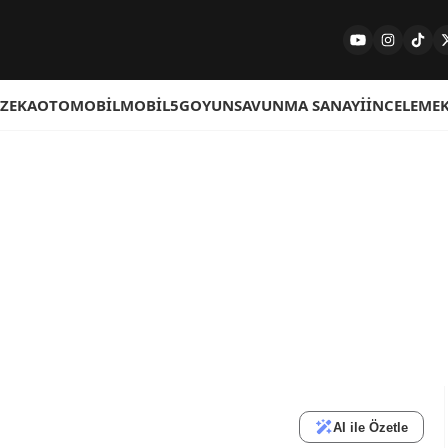
 ZEKA
OTOMOBIL
MOBIL
5G
OYUN
SAVUNMA SANAYI
İNCELEME
AI ile Özetle