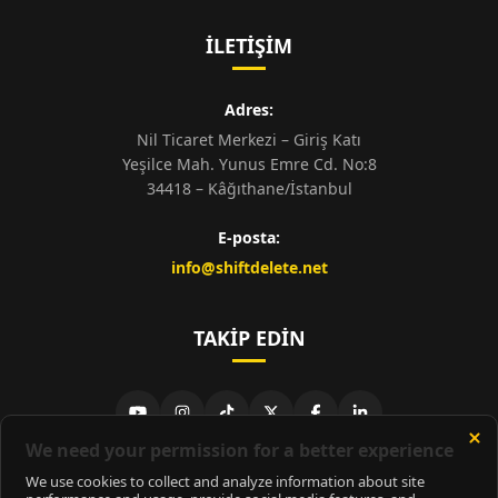
İLETIŞIM
Adres:
Nil Ticaret Merkezi – Giriş Katı
Yeşilce Mah. Yunus Emre Cd. No:8
34418 – Kâğıthane/İstanbul
E-posta:
info@shiftdelete.net
TAKIP EDIN