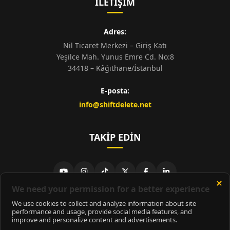
İLETIŞIM
Adres:
Nil Ticaret Merkezi – Giriş Katı
Yeşilce Mah. Yunus Emre Cd. No:8
34418 – Kâğıthane/İstanbul
E-posta:
info@shiftdelete.net
TAKIP EDIN