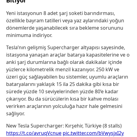
Bitiyor
Yeni istasyonun 8 adet şarj soketi barındırması,
özellikle bayram tatilleri veya yaz aylarındaki yoğun
dönemlerde yaşanabilecek sıra bekleme sorununu
minimuma indiriyor.
Tesla’nın gelişmiş Supercharger altyapısı sayesinde,
istasyona yanaşan araçlar batarya kapasitelerine ve o
anki şarj durumlarına bağlı olarak dakikalar içinde
yüzlerce kilometrelik menzil kazanıyor. 250 kW ve
üzeri güç sağlayabilen bu sistemler, uyumlu araçların
bataryalarını yaklaşık 15 ila 25 dakika gibi kısa bir
sürede yüzde 10 seviyelerinden yüzde 80’e kadar
çıkarıyor. Bu da sürücülerin kısa bir kahve molası
verirken araçlarının yolculuğa hazır hale gelmesini
sağlıyor.
New Tesla Supercharger: Kırşehir, Türkiye (8 stalls)
https://t.co/avruqVcnue
pic.twitter.com/bVwysjxI2y