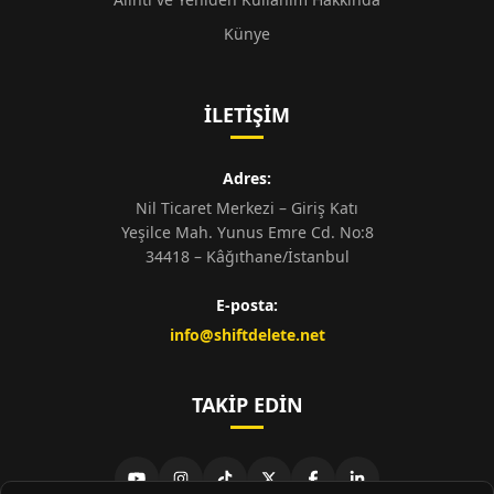
Künye
İLETIŞIM
Adres:
Nil Ticaret Merkezi – Giriş Katı
Yeşilce Mah. Yunus Emre Cd. No:8
34418 – Kâğıthane/İstanbul
E-posta:
info@shiftdelete.net
TAKIP EDIN