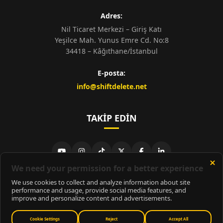
Adres:
Nil Ticaret Merkezi – Giriş Katı
Yeşilce Mah. Yunus Emre Cd. No:8
34418 – Kâğıthane/İstanbul
E-posta:
info@shiftdelete.net
TAKIP EDIN
© 2026
ShiftDelete.Net
- Tüm hakları saklıdır.
ShiftDelete.Net, İnternet Medyası ve Bilişim Muhabirleri Derneği