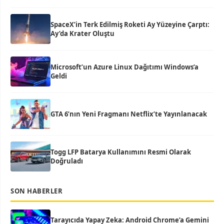
SpaceX’in Terk Edilmiş Roketi Ay Yüzeyine Çarptı:
Ay’da Krater Oluştu
Microsoft’un Azure Linux Dağıtımı Windows’a
Geldi
GTA 6’nın Yeni Fragmanı Netflix’te Yayınlanacak
Togg LFP Batarya Kullanımını Resmi Olarak
Doğruladı
SON HABERLER
Tarayıcıda Yapay Zeka: Android Chrome’a Gemini