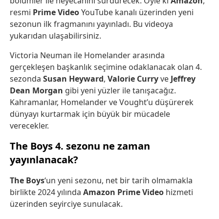
bölümler ile heyecanını sürdürecek. Öyle ki
Amazon
,
resmi
Prime Video
YouTube kanalı üzerinden yeni
sezonun ilk fragmanını yayınladı. Bu videoya
yukarıdan ulaşabilirsiniz.
Victoria Neuman ile Homelander arasında
gerçekleşen başkanlık seçimine odaklanacak olan 4.
sezonda
Susan Heyward
,
Valorie Curry
ve
Jeffrey
Dean Morgan
gibi yeni yüzler ile tanışacağız.
Kahramanlar, Homelander ve Vought’u düşürerek
dünyayı kurtarmak için büyük bir mücadele
verecekler.
The Boys 4. sezonu ne zaman
yayınlanacak?
The Boys
‘un yeni sezonu, net bir tarih olmamakla
birlikte 2024 yılında
Amazon Prime Video
hizmeti
üzerinden seyirciye sunulacak.