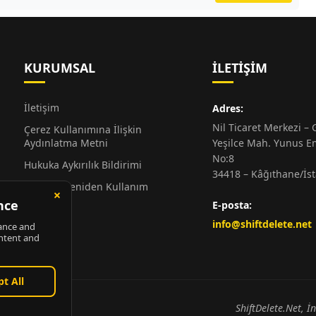
KURUMSAL
İLETIŞIM
İletişim
Adres:
Nil Ticaret Merkezi – G
Çerez Kullanımına İlişkin
Aydınlatma Metni
Yeşilce Mah. Yunus E
No:8
Hukuka Aykırılık Bildirimi
34418 – Kâğıthane/İs
Alıntı ve Yeniden Kullanım
Hakkında
E-posta:
Künye
info@shiftdelete.net
ShiftDelete.Net, İ