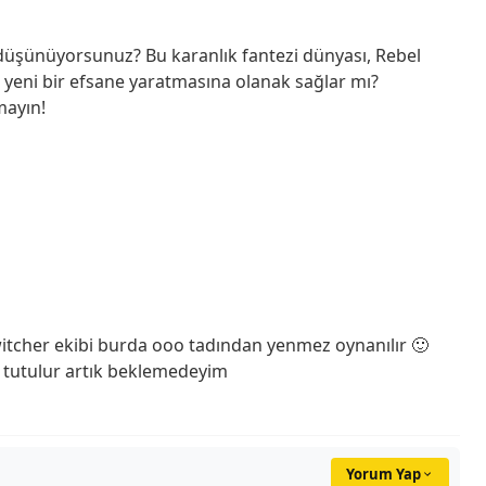
üşünüyorsunuz? Bu karanlık fantezi dünyası, Rebel
i yeni bir efsane yaratmasına olanak sağlar mı?
mayın!
e witcher ekibi burda ooo tadından yenmez oynanılır 🙂
 tutulur artık beklemedeyim
Yorum Yap