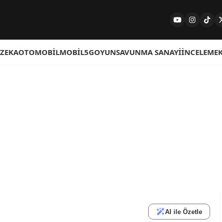
 ZEKA
OTOMOBIL
MOBIL
5G
OYUN
SAVUNMA SANAYI
İNCELEME
AI ile Özetle