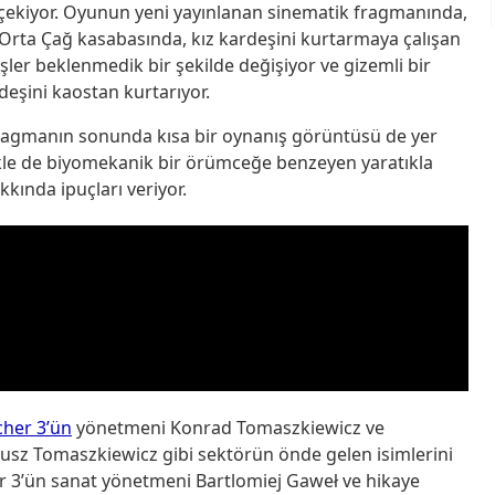
 çekiyor. Oyunun yeni yayınlanan sinematik fragmanında,
r Orta Çağ kasabasında, kız kardeşini kurtarmaya çalışan
işler beklenmedik bir şekilde değişiyor ve gizemli bir
eşini kaostan kurtarıyor.
 fragmanın sonunda kısa bir oynanış görüntüsü de yer
likle de biyomekanik bir örümceğe benzeyen yaratıkla
kında ipuçları veriyor.
cher 3’ün
yönetmeni Konrad Tomaszkiewicz ve
sz Tomaszkiewicz gibi sektörün önde gelen isimlerini
her 3’ün sanat yönetmeni Bartlomiej Gaweł ve hikaye