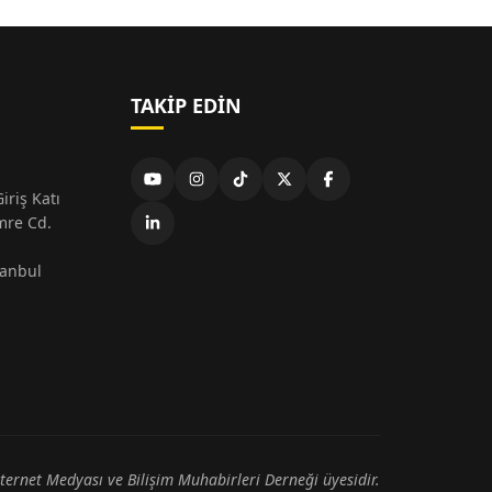
TAKIP EDIN
iriş Katı
mre Cd.
tanbul
nternet Medyası ve Bilişim Muhabirleri Derneği üyesidir.