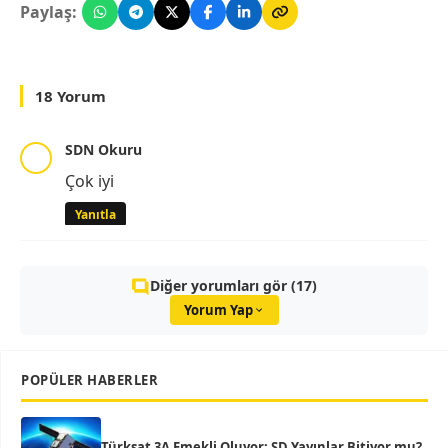
Paylaş:
18 Yorum
SDN Okuru
Çok iyi
Yanıtla
Diğer yorumları gör (17)
Yorum Yap
POPÜLER HABERLER
Türksat 3A Emekli Oluyor: SD Yayınlar Bitiyor mu?