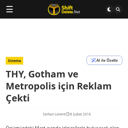
☰
AI ile Özetle
Sinema
THY, Gotham ve
Metropolis için Reklam
Çekti
Serkan Levent
8 Şubat 2016