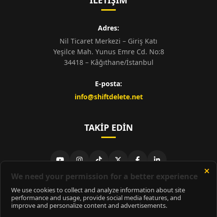
İLETIŞIM
Adres:
Nil Ticaret Merkezi – Giriş Katı
Yeşilce Mah. Yunus Emre Cd. No:8
34418 – Kâğıthane/İstanbul
E-posta:
info@shiftdelete.net
TAKIP EDIN