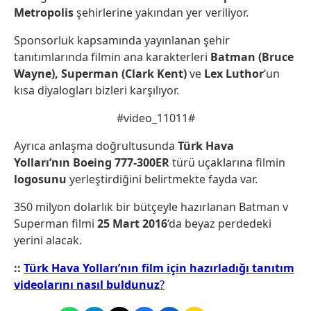
Metropolis
şehirlerine yakından yer veriliyor.
Sponsorluk kapsamında yayınlanan şehir
tanıtımlarında filmin ana karakterleri
Batman (Bruce
Wayne), Superman (Clark Kent)
ve
Lex Luthor
‘un
kısa diyalogları bizleri karşılıyor.
#video_11011#
Ayrıca anlaşma doğrultusunda
Türk Hava
Yolları’nın Boeing 777-300ER
türü uçaklarına filmin
logosunu
yerleştirdiğini belirtmekte fayda var.
350 milyon dolarlık bir bütçeyle hazırlanan Batman v
Superman filmi
25 Mart 2016
‘da beyaz perdedeki
yerini alacak.
::
Türk Hava Yolları’nın film için hazırladığı tanıtım
videolarını nasıl buldunuz
?