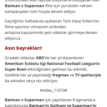
Önümüzdeki Mart ayında izleyicilerle buluşacak olan
Batman v Superman
filmi için yürütülen reklam
kampanyaları tüm hızıyla devam ediyor.
Geçtiğimiz haftalarda açıklanan Türk Hava Yolları’nın
filme sponsor olmasının ardından
anlaşma kapsamında yeni videolar görmeye devam
ediyoruz.
Asın bayrakları!
Sıradaki videolar,
ABD’
de her yıl düzenlenen
Amerikan futbolu ligi National Football League’in
Super Bowl
etkinliğinden gelirken bu etkinlik,
özellikle her yıl yayınladığı
fragman
ve
TV spotlarıyla
da adından sıkça söz ettiriyor.
#video_11010#
Batman v Superman
için yayınlanan fragmanlara
baktığımızda
Batman’in Gotham ve
Superman’in