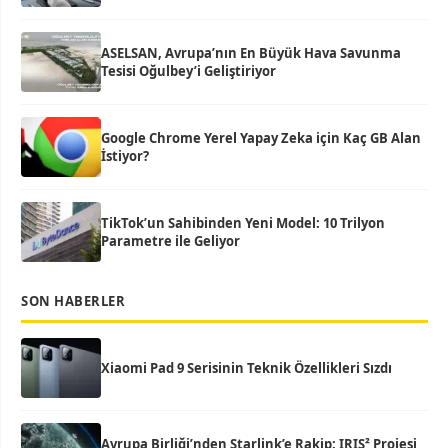
ASELSAN, Avrupa’nın En Büyük Hava Savunma
Tesisi Oğulbey’i Geliştiriyor
Google Chrome Yerel Yapay Zeka için Kaç GB Alan
İstiyor?
TikTok’un Sahibinden Yeni Model: 10 Trilyon
Parametre ile Geliyor
SON HABERLER
Xiaomi Pad 9 Serisinin Teknik Özellikleri Sızdı
Avrupa Birliği’nden Starlink’e Rakip: IRIS² Projesi