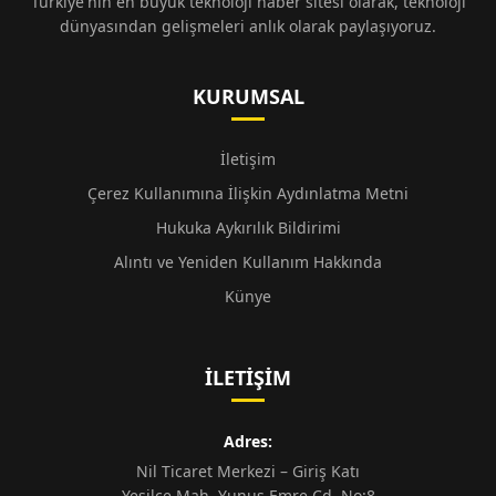
Türkiye'nin en büyük teknoloji haber sitesi olarak, teknoloji
dünyasından gelişmeleri anlık olarak paylaşıyoruz.
KURUMSAL
İletişim
Çerez Kullanımına İlişkin Aydınlatma Metni
Hukuka Aykırılık Bildirimi
Alıntı ve Yeniden Kullanım Hakkında
Künye
İLETIŞIM
Adres:
Nil Ticaret Merkezi – Giriş Katı
Yeşilce Mah. Yunus Emre Cd. No:8