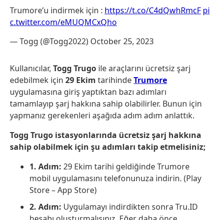
Trumore’u indirmek için :
https://t.co/C4dQwhRmcF
pi
c.twitter.com/eMUQMCxQho
— Togg (@Togg2022)
October 25, 2023
Kullanıcılar,
Togg Trugo
ile araçlarını ücretsiz şarj
edebilmek için
29 Ekim
tarihinde
Trumore
uygulamasına giriş yaptıktan bazı adımları
tamamlayıp şarj hakkına sahip olabilirler. Bunun için
yapmanız gerekenleri aşağıda adım adım anlattık.
Togg Trugo istasyonlarında ücretsiz şarj hakkına
sahip olabilmek için şu adımları takip etmelisiniz;
1. Adım:
29 Ekim tarihi geldiğinde Trumore
mobil uygulamasını telefonunuza indirin. (
Play
Store
–
App Store
)
2. Adım:
Uygulamayı indirdikten sonra Tru.ID
hesabı oluşturmalısınız. Eğer daha önce