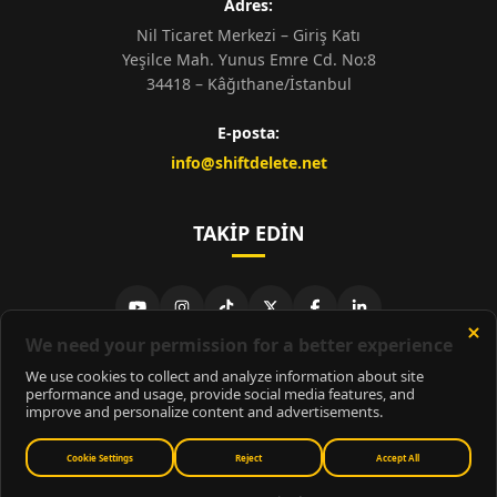
Adres:
Nil Ticaret Merkezi – Giriş Katı
Yeşilce Mah. Yunus Emre Cd. No:8
34418 – Kâğıthane/İstanbul
E-posta:
info@shiftdelete.net
TAKIP EDIN
© 2026
ShiftDelete.Net
- Tüm hakları saklıdır.
ShiftDelete.Net, İnternet Medyası ve Bilişim Muhabirleri Derneği
üyesidir.