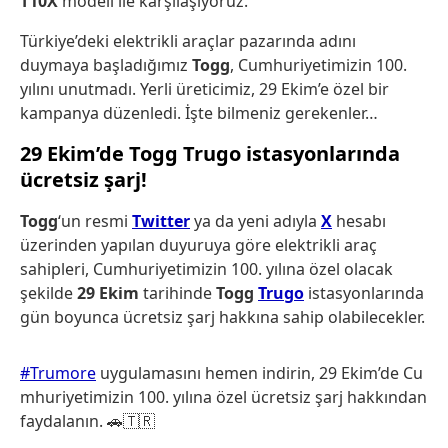
T10X
modeli ile karşılaşıyoruz.
Türkiye’deki elektrikli araçlar pazarında adını
duymaya başladığımız
Togg
, Cumhuriyetimizin 100.
yılını unutmadı. Yerli üreticimiz, 29 Ekim’e özel bir
kampanya düzenledi. İşte bilmeniz gerekenler…
29 Ekim’de Togg Trugo istasyonlarında
ücretsiz şarj!
Togg
‘un resmi
Twitter
ya da yeni adıyla
X
hesabı
üzerinden yapılan duyuruya göre elektrikli araç
sahipleri, Cumhuriyetimizin 100. yılına özel olacak
şekilde
29 Ekim
tarihinde
Togg
Trugo
istasyonlarında
gün boyunca ücretsiz şarj hakkına sahip olabilecekler.
#Trumore
uygulamasını hemen indirin, 29 Ekim’de Cu
mhuriyetimizin 100. yılına özel ücretsiz şarj hakkından
faydalanın. 🚗🇹🇷