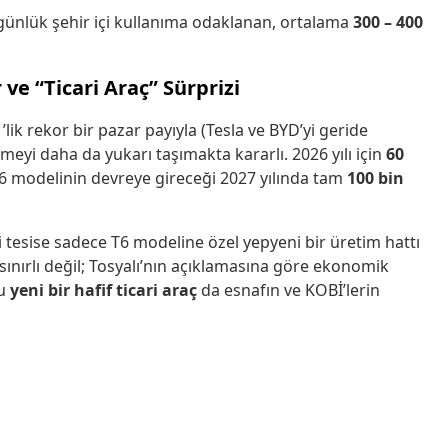
ünlük şehir içi kullanıma odaklanan, ortalama
300 – 400
 ve “Ticari Araç” Sürprizi
’lik rekor bir pazar payıyla (Tesla ve BYD’yi geride
meyi daha da yukarı taşımakta kararlı. 2026 yılı için
60
T6 modelinin devreye gireceği 2027 yılında tam
100 bin
i tesise sadece T6 modeline özel yepyeni bir üretim hattı
e sınırlı değil; Tosyalı’nın açıklamasına göre ekonomik
lu
yeni bir hafif ticari araç
da esnafın ve KOBİ’lerin