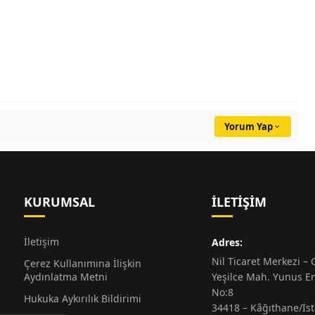
Yorum Yap
KURUMSAL
İLETIŞIM
İletişim
Adres:
Nil Ticaret Merkezi – G
Çerez Kullanımına İlişkin
Aydınlatma Metni
Yeşilce Mah. Yunus E
No:8
Hukuka Aykırılık Bildirimi
34418 – Kâğıthane/İs