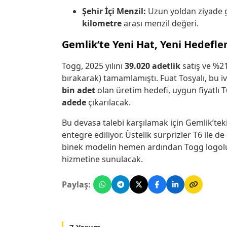
Şehir İçi Menzil:
Uzun yoldan ziyade g
kilometre
arası menzil değeri.
Gemlik’te Yeni Hat, Yeni Hedefler
Togg, 2025 yılını
39.020 adetlik
satış ve %21
bırakarak) tamamlamıştı. Fuat Tosyalı, bu iv
bin adet
olan üretim hedefi, uygun fiyatlı 
adede
çıkarılacak.
Bu devasa talebi karşılamak için Gemlik’tek
entegre ediliyor. Üstelik sürprizler T6 ile d
binek modelin hemen ardından Togg logo
hizmetine sunulacak.
Paylaş:
7 Yorum