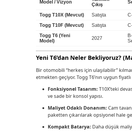
Model / Vizyon
S
Çıkış
Togg T10X (Mevcut)
Satışta
C
Togg T10F (Mevcut)
Satışta
C
Togg T6 (Yeni
B
2027
Model)
S
Yeni T6’dan Neler Bekliyoruz? (M
Bir otomobili “herkes için ulaşılabilir” kıl
etmekten geçiyor. Togg T6’nın uygun fiyatlı 
Fonksiyonel Tasarım:
T10X’teki deva
ve sade bir konsol yapısı.
Maliyet Odaklı Donanım:
Cam tavan, 
paketten çıkarılarak opsiyonel hale get
Kompakt Batarya:
Daha düşük maliye