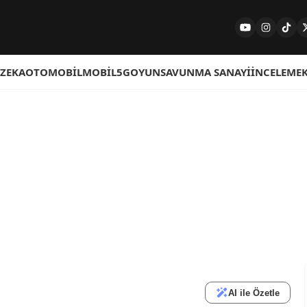
 ZEKA
OTOMOBIL
MOBIL
5G
OYUN
SAVUNMA SANAYI
İNCELEME
AI ile Özetle