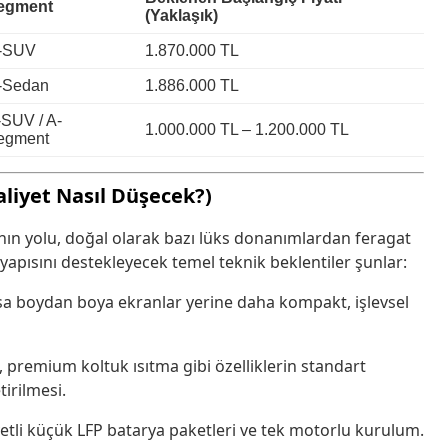
egment
(Yaklaşık)
-SUV
1.870.000 TL
-Sedan
1.886.000 TL
-SUV / A-
1.000.000 TL – 1.200.000 TL
egment
aliyet Nasıl Düşecek?)
manın yolu, doğal olarak bazı lüks donanımlardan feragat
yapısını destekleyecek temel teknik beklentiler şunlar:
sa boydan boya ekranlar yerine daha kompakt, işlevsel
premium koltuk ısıtma gibi özelliklerin standart
irilmesi.
tli küçük LFP batarya paketleri ve tek motorlu kurulum.