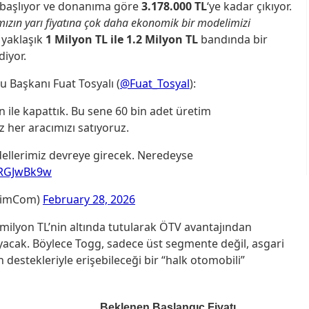
 başlıyor ve donanıma göre
3.178.000 TL
‘ye kadar çıkıyor.
ızın yarı fiyatına çok daha ekonomik bir modelimizi
 yaklaşık
1 Milyon TL ile 1.2 Milyon TL
bandında bir
diyor.
u Başkanı Fuat Tosyalı (
@Fuat_Tosyal
):
 ile kapattık. Bu sene 60 bin adet üretim
z her aracımızı satıyoruz.
llerimiz devreye girecek. Neredeyse
mRGJwBk9w
mimCom)
February 28, 2026
 1 milyon TL’nin altında tutularak ÖTV avantajından
cak. Böylece Togg, sadece üst segmente değil, asgari
destekleriyle erişebileceği bir “halk otomobili”
Beklenen Başlangıç Fiyatı