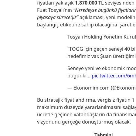
fiyatları yaklaşık
1.870.000 TL
seviyesinden
Fuat Tosyalı’nın
“Neredeyse bugünkü fiyatlarım
piyasaya süreceğiz”
açıklaması, yeni modelin
başlangıç etiketine sahip olacağına işaret e
Tosyalı Holding Yönetim Kurul
“TOGG için geçen seneyi 40 bin
hedefimiz var. Şuan ürettiğimi
Seneye yeni ve ekonomik mode
bugünki…
pic.twitter.com/6
— Ekonomim.com (@Ekono
Bu stratejik fiyatlandırma, vergisiz fiyatın
maksimum düzeyde yararlanılmasını sağlaya
ücretle geçinen vatandaşların da finansman 
vizyonunu gerçeğe dönüştürmüş olacak.
Tahmini