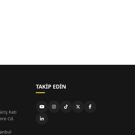
TAKIP EDIN
iriş Katı
mre Cd.
tanbul