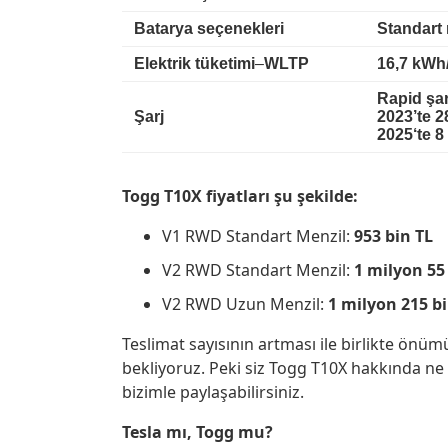
Batarya seçenekleri
Standart 
Elektrik tüketimi
–
WLTP
16,7 kWh
Rapid şar
Şarj
2023’te
2
2025‘te 
Togg T10X fiyatları şu şekilde:
V1 RWD Standart Menzil:
953 bin TL
V2 RWD Standart Menzil:
1 milyon 55
V2 RWD Uzun Menzil:
1 milyon 215 bi
Teslimat sayısının artması ile birlikte ön
bekliyoruz. Peki siz Togg T10X hakkında n
bizimle paylaşabilirsiniz.
Tesla mı, Togg mu?