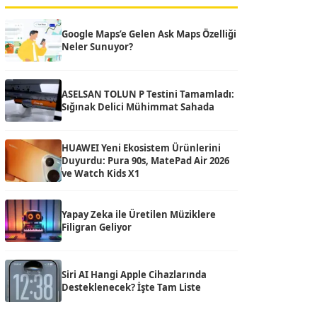
Google Maps’e Gelen Ask Maps Özelliği
Neler Sunuyor?
ASELSAN TOLUN P Testini Tamamladı:
Sığınak Delici Mühimmat Sahada
HUAWEI Yeni Ekosistem Ürünlerini
Duyurdu: Pura 90s, MatePad Air 2026
ve Watch Kids X1
Yapay Zeka ile Üretilen Müziklere
Filigran Geliyor
Siri AI Hangi Apple Cihazlarında
Desteklenecek? İşte Tam Liste