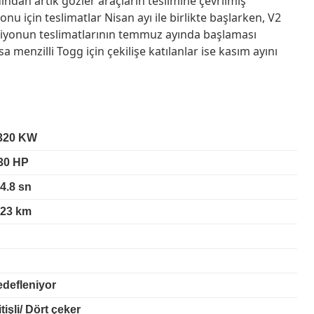
ından artık gözler araçların teslimine çevrilmiş
u için teslimatlar Nisan ayı ile birlikte başlarken, V2
rsiyonun teslimatlarının temmuz ayında başlaması
 menzilli Togg için çekilişe katılanlar ise kasım ayını
320 KW
30 HP
<4.8 sn
523 km
hedefleniyor
tişli/ Dört çeker