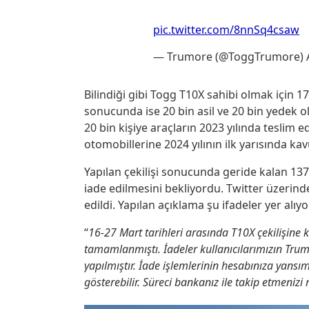
pic.twitter.com/8nnSq4csaw
— Trumore (@ToggTrumore)
Bilindiği gibi Togg T10X sahibi olmak için 1
sonucunda ise 20 bin asil ve 20 bin yedek olm
20 bin kişiye araçların 2023 yılında teslim ed
otomobillerine 2024 yılının ilk yarısında ka
Yapılan çekilişi sonucunda geride kalan 137 b
iade edilmesini bekliyordu. Twitter üzerind
edildi. Yapılan açıklama şu ifadeler yer alıyo
“
16-27 Mart tarihleri arasında T10X çekilişine ka
tamamlanmıştı. İadeler kullanıcılarımızın Trum
yapılmıştır. İade işlemlerinin hesabınıza yansı
gösterebilir. Süreci bankanız ile takip etmenizi r