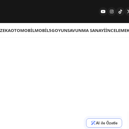
 ZEKA
OTOMOBIL
MOBIL
5G
OYUN
SAVUNMA SANAYI
İNCELEME
AI ile Özetle