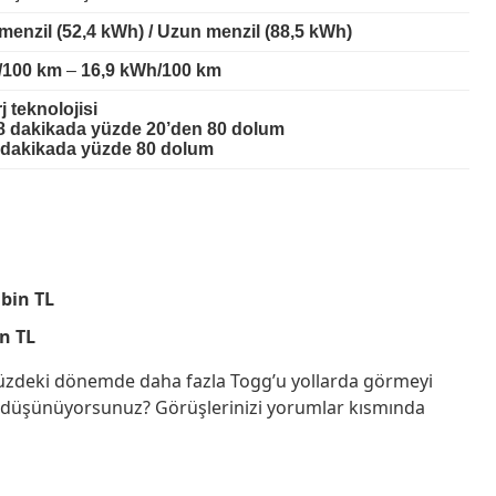
menzil
(52,4 kWh) / Uzun menzil (88,5 kWh)
/100 km
–
16,9 kWh/100 km
j teknolojisi
8 dakikada yüzde 20’den 80 dolum
8 dakikada yüzde 80 dolum
 bin TL
n TL
ümüzdeki dönemde daha fazla Togg’u yollarda görmeyi
e düşünüyorsunuz? Görüşlerinizi yorumlar kısmında