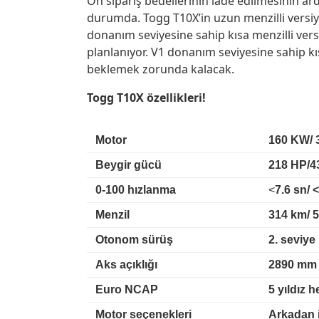
Ön sipariş bedellerinin iade edilmesinin ard
durumda. Togg T10X’in uzun menzilli versiyon
donanım seviyesine sahip kısa menzilli ve
planlanıyor. V1 donanım seviyesine sahip kısa
beklemek zorunda kalacak.
Togg T10X özellikleri!
Motor
160 KW/ 
Beygir gücü
218 HP/4
0-100 hızlanma
<
7.6 sn/ 
Menzil
314 km/ 
Otonom sürüş
2. seviye
Aks açıklığı
2890 mm
Euro NCAP
5 yıldız 
Motor seçenekleri
Arkadan i