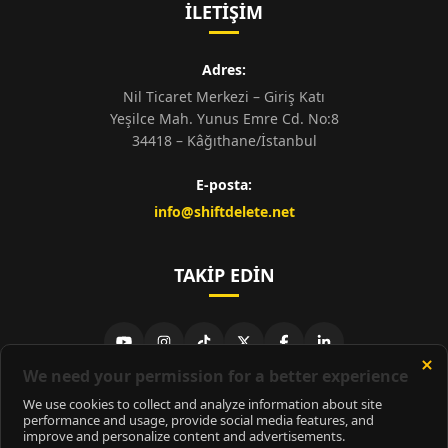
İLETIŞIM
Adres:
Nil Ticaret Merkezi – Giriş Katı
Yeşilce Mah. Yunus Emre Cd. No:8
34418 – Kâğıthane/İstanbul
E-posta:
info@shiftdelete.net
TAKIP EDIN