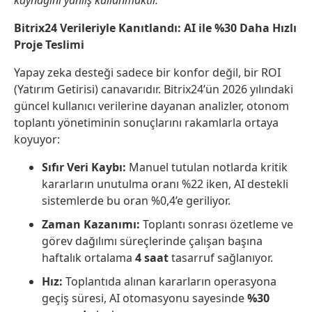
kaynağını yanlış kullanmaktır.”
Bitrix24 Verileriyle Kanıtlandı: AI ile %30 Daha Hızlı
Proje Teslimi
Yapay zeka desteği sadece bir konfor değil, bir ROI
(Yatırım Getirisi) canavarıdır. Bitrix24’ün 2026 yılındaki
güncel kullanıcı verilerine dayanan analizler, otonom
toplantı yönetiminin sonuçlarını rakamlarla ortaya
koyuyor:
Sıfır Veri Kaybı:
Manuel tutulan notlarda kritik
kararların unutulma oranı %22 iken, AI destekli
sistemlerde bu oran %0,4’e geriliyor.
Zaman Kazanımı:
Toplantı sonrası özetleme ve
görev dağılımı süreçlerinde çalışan başına
haftalık ortalama
4 saat
tasarruf sağlanıyor.
Hız:
Toplantıda alınan kararların operasyona
geçiş süresi, AI otomasyonu sayesinde
%30