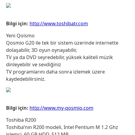
Bilgi için:
http://www.toshibatr.com
Yeni Qoismo
Qosmio G20 ile tek bir sistem üzerinde internette
dolaşabilir, 3D oyun oynayabilir,
TV ya da DVD seyredebilir, yüksek kaliteli müzik
dinleyebilir ve sevdiğiniz
TV programlarını daha sonra izlemek üzere
kaydedebilirsiniz.
Bilgi için:
http://www.my-qosmio.com
Toshiba R200
Toshiba’nın R200 modeli, Intel Pentium M 1.2 Ghz
işlemci, 60 GB HDD, 512 MB