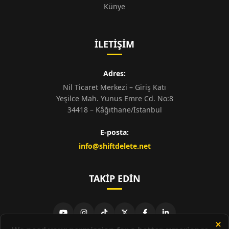
Künye
İLETIŞIM
Adres:
Nil Ticaret Merkezi – Giriş Katı
Yeşilce Mah. Yunus Emre Cd. No:8
34418 – Kâğıthane/İstanbul
E-posta:
info@shiftdelete.net
TAKIP EDIN