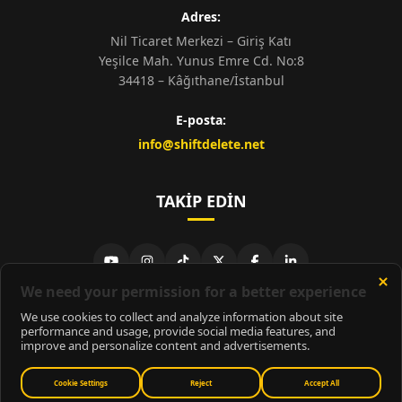
Adres:
Nil Ticaret Merkezi – Giriş Katı
Yeşilce Mah. Yunus Emre Cd. No:8
34418 – Kâğıthane/İstanbul
E-posta:
info@shiftdelete.net
TAKIP EDIN
© 2026
ShiftDelete.Net
- Tüm hakları saklıdır.
ShiftDelete.Net, İnternet Medyası ve Bilişim Muhabirleri Derneği