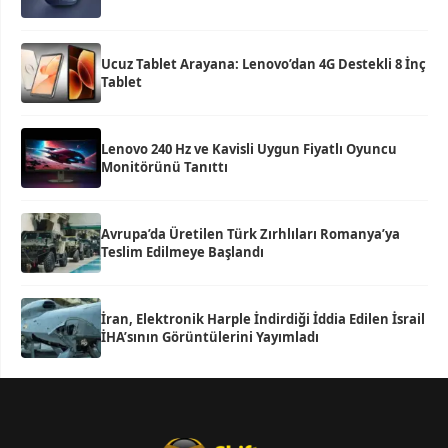
Ucuz Tablet Arayana: Lenovo’dan 4G Destekli 8 İnç
Tablet
Lenovo 240 Hz ve Kavisli Uygun Fiyatlı Oyuncu
Monitörünü Tanıttı
Avrupa’da Üretilen Türk Zırhlıları Romanya’ya
Teslim Edilmeye Başlandı
İran, Elektronik Harple İndirdiği İddia Edilen İsrail
İHA’sının Görüntülerini Yayımladı