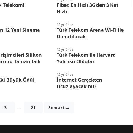
k Telekom!
Fiber, En Hızlı 3G’den 3 Kat
Hızlı
12 yıl önce
n 12 Yeni Sinema
Türk Telekom Arena Wi-Fi ile
Donatılacak
12 yıl önce
rişimcileri Silikon
Türk Telekom ile Harvard
Turunu Tamamladı
Yolcusu Oldular
12 yıl önce
İki Büyük Ödül
İnternet Gerçekten
Ucuzlayacak mı?
3
…
21
Sonraki →