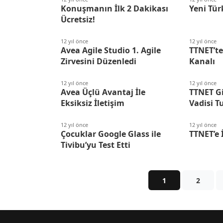
Konuşmanın İlk 2 Dakikası
Yeni Tür
Ücretsiz!
12 yıl önce
12 yıl önce
Avea Agile Studio 1. Agile
TTNET’te
Zirvesini Düzenledi
Kanalı
12 yıl önce
12 yıl önce
Avea Üçlü Avantaj İle
TTNET Gi
Eksiksiz İletişim
Vadisi 
12 yıl önce
12 yıl önce
Çocuklar Google Glass ile
TTNET’e 
Tivibu’yu Test Etti
1
2