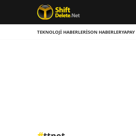
TEKNOLOJI HABERLERI
SON HABERLER
YAPAY
#
ttnet