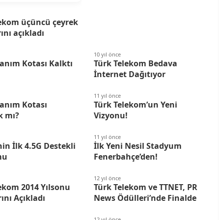
lekom üçüncü çeyrek
ını açıkladı
10 yıl önce
lanım Kotası Kalktı
Türk Telekom Bedava
İnternet Dağıtıyor
11 yıl önce
lanım Kotası
Türk Telekom’un Yeni
k mı?
Vizyonu!
11 yıl önce
nin İlk 4.5G Destekli
İlk Yeni Nesil Stadyum
mu
Fenerbahçe’den!
12 yıl önce
ekom 2014 Yılsonu
Türk Telekom ve TTNET, PR
ını Açıkladı
News Ödülleri’nde Finalde
12 yıl önce