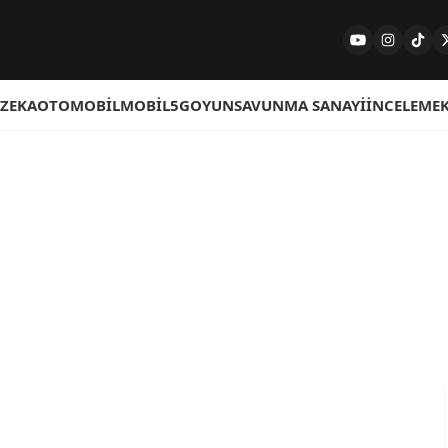
 ZEKA
OTOMOBIL
MOBIL
5G
OYUN
SAVUNMA SANAYI
İNCELEME