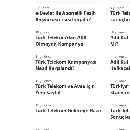
6 yıl önce
9 yıl önce
e-Devlet ile Abonelik Fesih
Türk Te
Başvurusu nasıl yapılır?
sonuçlar
10 yıl önce
10 yıl önce
Türk Telekom’dan AKK
Adil Kul
Olmayan Kampanya
Mı?
11 yıl önce
11 yıl önce
Türk Telekom Kampanyası
Adil Kul
Nasıl Karşılandı?
Kalkaca
11 yıl önce
11 yıl önce
Türk Telekom ve Avea için
Türkiye’
Yeni Sayfa!
Stadyu
11 yıl önce
12 yıl önce
Türk Telekom Geleceğe Hazır
Türk Tel
Sonuçlar
12 yıl önce
12 yıl önce