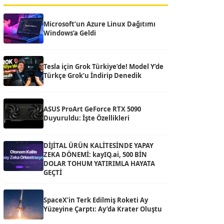
Microsoft’un Azure Linux Dağıtımı
Windows’a Geldi
Tesla için Grok Türkiye’de! Model Y’de
Türkçe Grok’u İndirip Denedik
ASUS ProArt GeForce RTX 5090
Duyuruldu: İşte Özellikleri
DİJİTAL ÜRÜN KALİTESİNDE YAPAY
ZEKA DÖNEMİ: kayIQ.ai, 500 BİN
DOLAR TOHUM YATIRIMLA HAYATA
GEÇTİ
SpaceX’in Terk Edilmiş Roketi Ay
Yüzeyine Çarptı: Ay’da Krater Oluştu