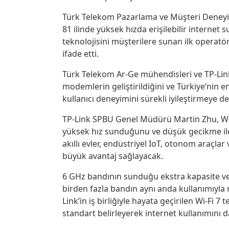
Türk Telekom Pazarlama ve Müşteri Deneyi
81 ilinde yüksek hızda erişilebilir internet s
teknolojisini müşterilere sunan ilk operatö
ifade etti.
Türk Telekom Ar-Ge mühendisleri ve TP-Link
modemlerin geliştirildiğini ve Türkiye’nin 
kullanıcı deneyimini sürekli iyileştirmeye 
TP-Link SPBU Genel Müdürü Martin Zhu, Wi-F
yüksek hız sunduğunu ve düşük gecikme ile ço
akıllı evler, endüstriyel IoT, otonom araçlar
büyük avantaj sağlayacak.
6 GHz bandının sunduğu ekstra kapasite ve 
birden fazla bandın aynı anda kullanımıyla 
Link’in iş birliğiyle hayata geçirilen Wi-Fi 
standart belirleyerek internet kullanımını da