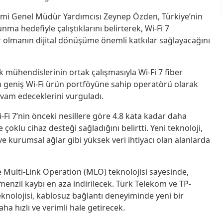
mi Genel Müdür Yardımcısı Zeynep Özden, Türkiye’nin
unma hedefiyle çalıştıklarını belirterek, Wi-Fi 7
r olmanın dijital dönüşüme önemli katkılar sağlayacağını
 mühendislerinin ortak çalışmasıyla Wi-Fi 7 fiber
en geniş Wi-Fi ürün portföyüne sahip operatörü olarak
devam edeceklerini vurguladı.
i 7’nin önceki nesillere göre 4.8 kata kadar daha
klu cihaz desteği sağladığını belirtti. Yeni teknoloji,
 ve kurumsal ağlar gibi yüksek veri ihtiyacı olan alanlarda
Multi-Link Operation (MLO) teknolojisi sayesinde,
menzil kaybı en aza indirilecek. Türk Telekom ve TP-
7 teknolojisi, kablosuz bağlantı deneyiminde yeni bir
ha hızlı ve verimli hale getirecek.