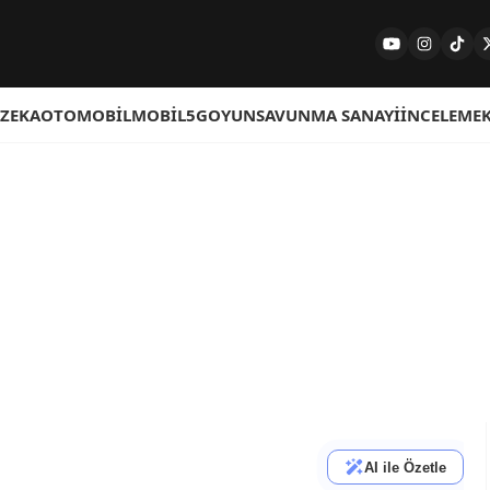
 ZEKA
OTOMOBIL
MOBIL
5G
OYUN
SAVUNMA SANAYI
İNCELEME
AI ile Özetle