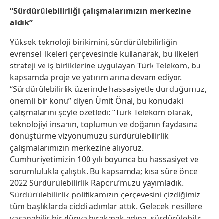
“Sürdürülebilirliği çalışmalarımızın merkezine
aldık”
Yüksek teknoloji birikimini, sürdürülebilirliğin
evrensel ilkeleri çerçevesinde kullanarak, bu ilkeleri
strateji ve iş birliklerine uygulayan Türk Telekom, bu
kapsamda proje ve yatırımlarına devam ediyor.
“Sürdürülebilirlik üzerinde hassasiyetle durduğumuz,
önemli bir konu” diyen Ümit Önal, bu konudaki
çalışmalarını şöyle özetledi: “Türk Telekom olarak,
teknolojiyi insanın, toplumun ve doğanın faydasına
dönüştürme vizyonumuzu sürdürülebilirlik
çalışmalarımızın merkezine alıyoruz.
Cumhuriyetimizin 100 yılı boyunca bu hassasiyet ve
sorumlulukla çalıştık. Bu kapsamda; kısa süre önce
2022 Sürdürülebilirlik Raporu’muzu yayımladık.
Sürdürülebilirlik politikamızın çerçevesini çizdiğimiz
tüm başlıklarda ciddi adımlar attık. Gelecek nesillere
yaşanabilir bir dünya bırakmak adına, sürdürülebilir