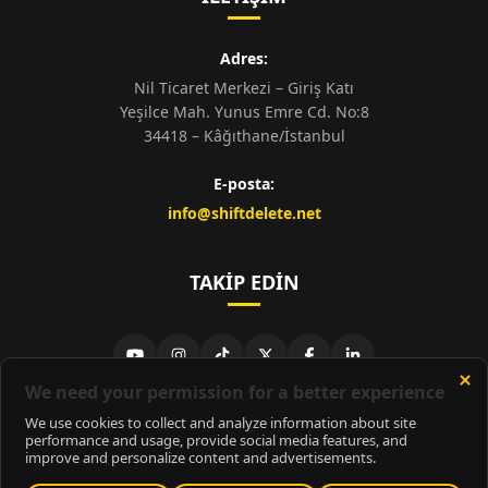
Adres:
Nil Ticaret Merkezi – Giriş Katı
Yeşilce Mah. Yunus Emre Cd. No:8
34418 – Kâğıthane/İstanbul
E-posta:
info@shiftdelete.net
TAKIP EDIN
© 2026
ShiftDelete.Net
- Tüm hakları saklıdır.