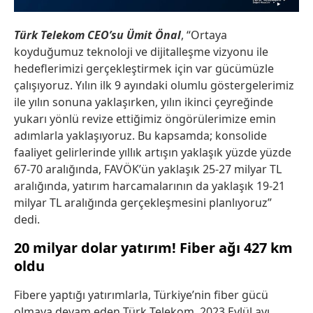
Türk Telekom CEO’su Ümit Önal
, “Ortaya
koyduğumuz teknoloji ve dijitalleşme vizyonu ile
hedeflerimizi gerçekleştirmek için var gücümüzle
çalışıyoruz. Yılın ilk 9 ayındaki olumlu göstergelerimiz
ile yılın sonuna yaklaşırken, yılın ikinci çeyreğinde
yukarı yönlü revize ettiğimiz öngörülerimize emin
adımlarla yaklaşıyoruz. Bu kapsamda; konsolide
faaliyet gelirlerinde yıllık artışın yaklaşık yüzde yüzde
67-70 aralığında, FAVÖK’ün yaklaşık 25-27 milyar TL
aralığında, yatırım harcamalarının da yaklaşık 19-21
milyar TL aralığında gerçekleşmesini planlıyoruz”
dedi.
20 milyar dolar yatırım! Fiber ağı 427 km
oldu
Fibere yaptığı yatırımlarla, Türkiye’nin fiber gücü
olmaya devam eden Türk Telekom, 2023 Eylül ayı