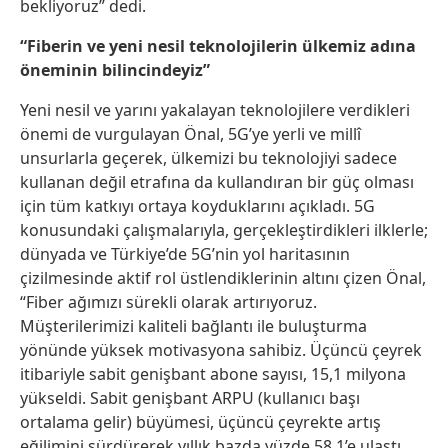
bekliyoruz” dedi.
“Fiberin ve yeni nesil teknolojilerin ülkemiz adına
öneminin bilincindeyiz”
Yeni nesil ve yarını yakalayan teknolojilere verdikleri
önemi de vurgulayan Önal, 5G’ye yerli ve millî
unsurlarla geçerek, ülkemizi bu teknolojiyi sadece
kullanan değil etrafına da kullandıran bir güç olması
için tüm katkıyı ortaya koyduklarını açıkladı. 5G
konusundaki çalışmalarıyla, gerçekleştirdikleri ilklerle;
dünyada ve Türkiye’de 5G’nin yol haritasının
çizilmesinde aktif rol üstlendiklerinin altını çizen Önal,
“Fiber ağımızı sürekli olarak artırıyoruz.
Müşterilerimizi kaliteli bağlantı ile buluşturma
yönünde yüksek motivasyona sahibiz. Üçüncü çeyrek
itibariyle sabit genişbant abone sayısı, 15,1 milyona
yükseldi. Sabit genişbant ARPU (kullanıcı başı
ortalama gelir) büyümesi, üçüncü çeyrekte artış
eğilimini sürdürerek yıllık bazda yüzde 58,1’e ulaştı.