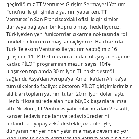
geçirdiğimiz TT Ventures Girişim Sermayesi Yatırım
Fonu’nu ile girişimlere yatırım yaparken, TT
Ventures’ın San Francisco’daki ofisi ile girişimleri
dünyaya bağlayan bir köprü olmayı hedefliyoruz.
Türkiye’den yeni ‘unicorn’lar çıkarma noktasında rol
model bir kurum olmayı amaçlıyoruz. Hali hazırda
Türk Telekom Ventures ile yatırım yaptığımız 16
girişimin 11’i PİLOT mezunlarından oluşuyor. Bugüne
kadar, PİLOT programının mezun sayısı 104’e
ulaşırken toplamda 30 milyon TL nakit desteği
sağlandı. Asya’dan Avrupa’ya, Amerika’dan Afrika’ya
tüm ülkelerde faaliyet gösteren PİLOT girişimlerimizin
aldıkları toplam yatırım tutarı 20 milyon doları aştı.
Her biri kısa sürede alanında büyük başarılara imza
attı. Nitekim, TT Ventures yatırımlarımızdan Virasoft,
kanser tedavisinde tanı ve tedavi süreçlerini
hızlandıran yapay zekâ destekli çözümleriyle,
dünyanın her yerinden yatırım almaya devam ediyor.
Yine Türk Telekom Ventures’tan yatırım alan bir diğer