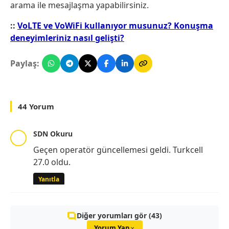
arama ile mesajlaşma yapabilirsiniz.
::
VoLTE ve VoWiFi kullanıyor musunuz? Konuşma
deneyimleriniz nasıl gelişti?
Paylaş:
44 Yorum
SDN Okuru
Geçen operatör güncellemesi geldi. Turkcell
27.0 oldu.
Yanıtla
Diğer yorumları gör (43)
Yorum Yap