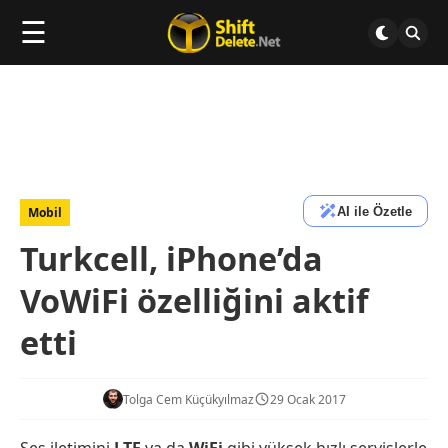
☰
AI ile Özetle
Mobil
Turkcell, iPhone’da
VoWiFi özelliğini aktif
etti
Tolga Cem Küçükyılmaz
29 Ocak 2017