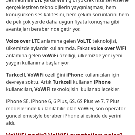
Ses iletimini
LTE
ya da
WiFi
gibi yüksek hızlı servislerle
gerçekleştiren teknolojilerin yaygınlaşması, hem
konuşurken ses kalitesini, hem çekim sorunlarını hem
de pek çok yerde daha uygun fiyata konuşma gibi
avantajları beraberinde getiriyor.
Voice over LTE
anlamına gelen
VoLTE
teknolojisi,
ülkemizde aylardır kullanımda. Fakat
voice over WiFi
anlamına gelen
voWiFi
özelliği, ülkemizde yeni yeni
yaygın kullanıma başlanıyor.
Turkcell
,
VoWiFi
özelliğini
iPhone
kullanıcıları için
devreye soktu. Artık
Turkcell
kullanan
iPhone
kullanıcıları,
VoWiFi
teknolojisini kullanabilecekler.
iPhone SE, iPhone 6, 6 Plus, 6S, 6S Plus ve 7, 7 Plus
modellerinde kullanılabilir olan VoWiFi, son operatör
güncellemesiyle beraber iPhone ailesinde de yerini
aldı.