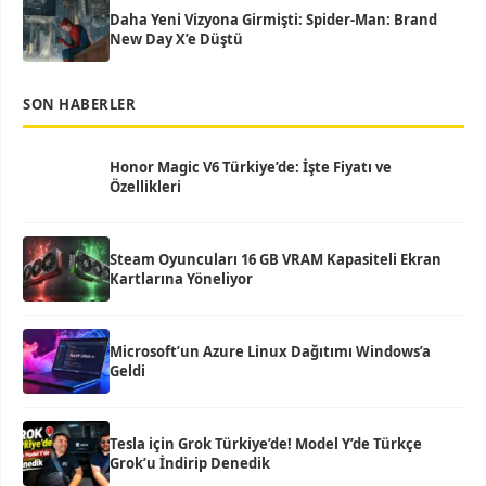
Daha Yeni Vizyona Girmişti: Spider-Man: Brand
New Day X’e Düştü
SON HABERLER
Honor Magic V6 Türkiye’de: İşte Fiyatı ve
Özellikleri
Steam Oyuncuları 16 GB VRAM Kapasiteli Ekran
Kartlarına Yöneliyor
Microsoft’un Azure Linux Dağıtımı Windows’a
Geldi
Tesla için Grok Türkiye’de! Model Y’de Türkçe
Grok’u İndirip Denedik