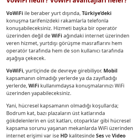
VoWiFi nedir? VoWiFi avantajları neler?
VoWiFi
ile beraber yurt dışında,
Türkiye’deki
konuşma tarifenizdeki rakamlarla telefonla
konuşabileceksiniz. Hizmeti başka bir operatör
üzerinden değil de
WiFi
ağındaki internet üzerinden
veren hizmet, yurtdışı görüşme masraflarını hem
operatör tarafında hem de son kullanıcı tarafında
aşağıya çekecek.
VoWiFi
, yurtiçinde de devreye girebiliyor.
Mobil
kapsamanın olmadığı yerlerde ya da zayıfladığı
yerlerde,
WiFi
kullanımdaysa konuşmalarınızı WiFi
üzerinden yapabileceksiniz.
Yani, hücresel kapsamanın olmadığı koşullarda;
Bodrum kat, bazı plazaların üst katlarında
gökdelenlerin en üst katları, otoparklar gibi hücresel
kapsama sorunu yaşanan mekanlarda WiFi üzerinden
internet erişimi var ise
HD
kalitesinde
Ses
ve
Video