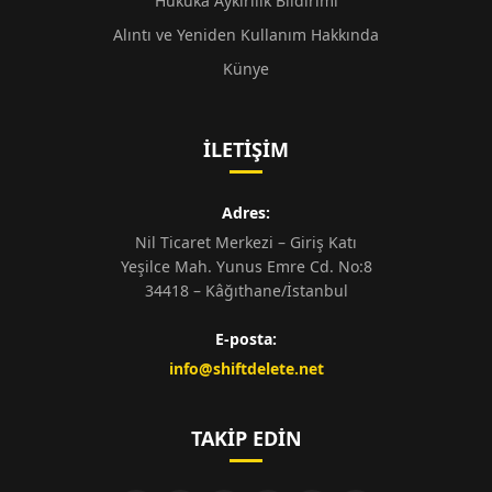
Hukuka Aykırılık Bildirimi
Alıntı ve Yeniden Kullanım Hakkında
Künye
İLETIŞIM
Adres:
Nil Ticaret Merkezi – Giriş Katı
Yeşilce Mah. Yunus Emre Cd. No:8
34418 – Kâğıthane/İstanbul
E-posta:
info@shiftdelete.net
TAKIP EDIN