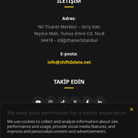
İLETIŞIM
Adres:
Nil Ticaret Merkezi – Giriş Katı
Yeşilce Mah. Yunus Emre Cd. No:8
34418 – Kâğıthane/İstanbul
E-posta:
info@shiftdelete.net
TAKIP EDIN