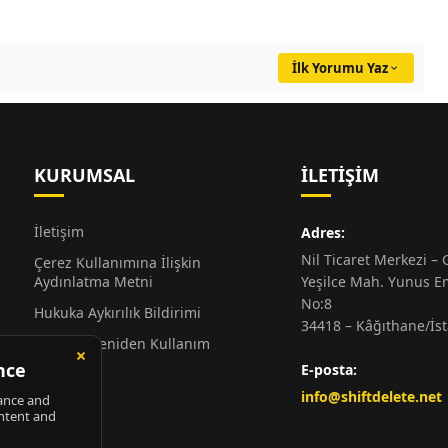
İlk Yorumu Yaz
KURUMSAL
İLETIŞIM
İletişim
Adres:
Nil Ticaret Merkezi – G
Çerez Kullanımına İlişkin
Aydınlatma Metni
Yeşilce Mah. Yunus E
No:8
Hukuka Aykırılık Bildirimi
34418 – Kâğıthane/İs
Alıntı ve Yeniden Kullanım
Hakkında
E-posta:
Künye
info@shiftdelete.net