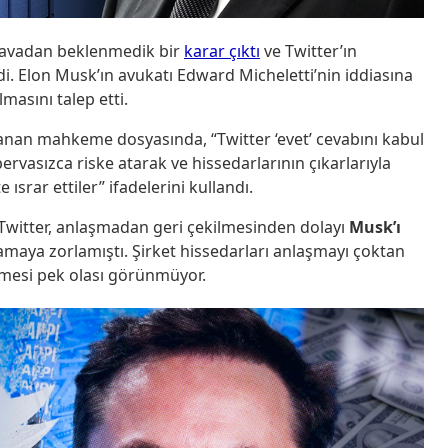
davadan beklenmedik bir
karar çıktı
ve Twitter’ın
di. Elon Musk’ın avukatı Edward Micheletti’nin iddiasına
masını talep etti.
anan mahkeme dosyasında, “Twitter ‘evet’ cevabını kabul
ervasızca riske atarak ve hissedarlarının çıkarlarıyla
rar ettiler” ifadelerini kullandı.
e Twitter, anlaşmadan geri çekilmesinden dolayı
Musk’ı
maya zorlamıştı. Şirket hissedarları anlaşmayı çoktan
ilmesi pek olası görünmüyor.