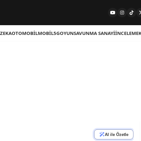
 ZEKA
OTOMOBIL
MOBIL
5G
OYUN
SAVUNMA SANAYI
İNCELEME
AI ile Özetle