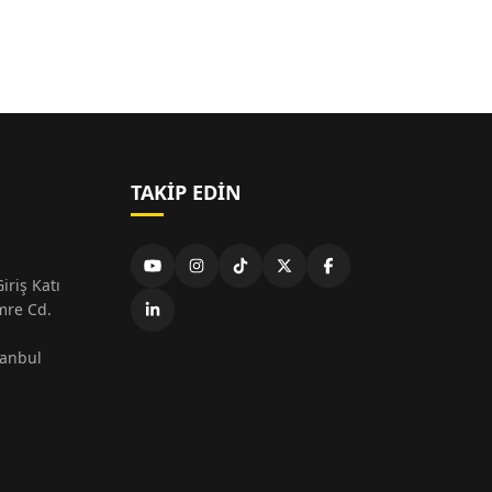
TAKIP EDIN
iriş Katı
mre Cd.
tanbul