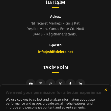
İLETIŞIM
Adres:
Nil Ticaret Merkezi – Giriş Katı
Yeşilce Mah. Yunus Emre Cd. No:8
34418 – Kâğıthane/İstanbul
E-posta:
info@shiftdelete.net
TAKIP EDIN