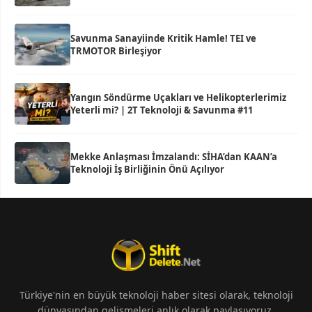
Savunma Sanayiinde Kritik Hamle! TEI ve
TRMOTOR Birleşiyor
Yangın Söndürme Uçakları ve Helikopterlerimiz
Yeterli mi? | 2T Teknoloji & Savunma #11
Mekke Anlaşması İmzalandı: SİHA’dan KAAN’a
Teknoloji İş Birliğinin Önü Açılıyor
Türkiye'nin en büyük teknoloji haber sitesi olarak, teknoloji
dünyasından gelişmeleri anlık olarak paylaşıyoruz.