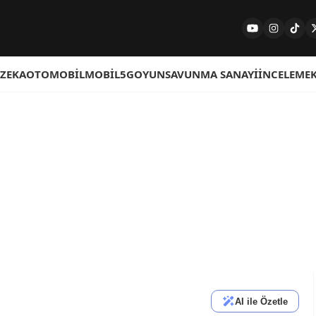
 ZEKA
OTOMOBIL
MOBIL
5G
OYUN
SAVUNMA SANAYI
İNCELEME
AI ile Özetle