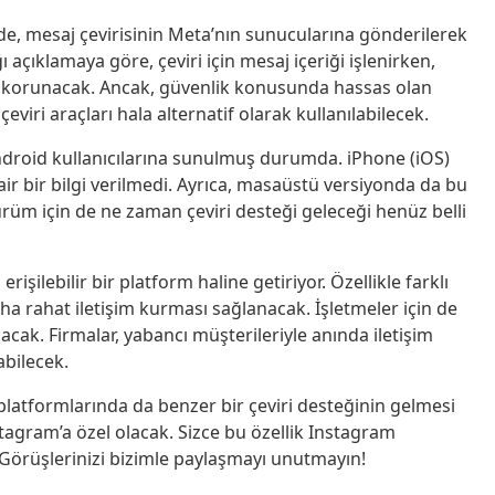
de, mesaj çevirisinin Meta’nın sunucularına gönderilerek
ğı açıklamaya göre, çeviri için mesaj içeriği işlenirken,
nerek korunacak. Ancak, güvenlik konusunda hassas olan
çeviri araçları hala alternatif olarak kullanılabilecek.
 Android kullanıcılarına sunulmuş durumda. iPhone (iOS)
dair bir bilgi verilmedi. Ayrıca, masaüstü versiyonda da bu
ürüm için de ne zaman çeviri desteği geleceği henüz belli
rişilebilir bir platform haline getiriyor. Özellikle farklı
daha rahat iletişim kurması sağlanacak. İşletmeler için de
 olacak. Firmalar, yabancı müşterileriyle anında iletişim
abilecek.
latformlarında da benzer bir çeviri desteğinin gelmesi
nstagram’a özel olacak. Sizce bu özellik Instagram
Görüşlerinizi bizimle paylaşmayı unutmayın!