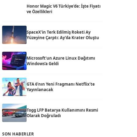
Honor Magic V6 Türkiye’de: İşte Fiyatı
ve Özellikleri
SpaceX’in Terk Edilmiş Roketi Ay
Yüzeyine Çarptı: Ay’da Krater Oluştu
Microsoft’un Azure Linux Dağıtımı
Windows’a Geldi
GTA 6’nın Yeni Fragmanı Netflix’te
Yayınlanacak
Togg LFP Batarya Kullanımını Resmi
Olarak Doğruladı
SON HABERLER