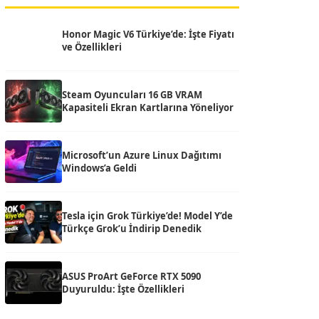
Honor Magic V6 Türkiye’de: İşte Fiyatı
ve Özellikleri
Steam Oyuncuları 16 GB VRAM
Kapasiteli Ekran Kartlarına Yöneliyor
Microsoft’un Azure Linux Dağıtımı
Windows’a Geldi
Tesla için Grok Türkiye’de! Model Y’de
Türkçe Grok’u İndirip Denedik
ASUS ProArt GeForce RTX 5090
Duyuruldu: İşte Özellikleri