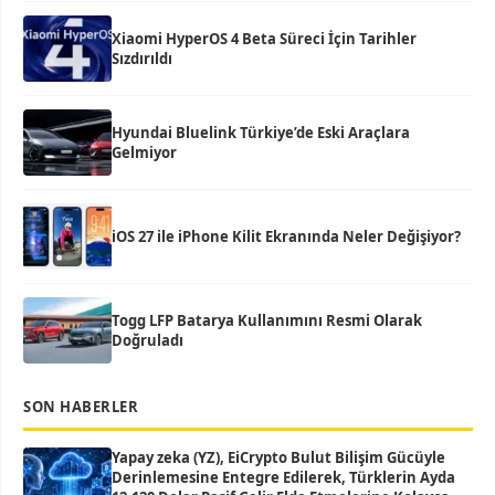
Xiaomi HyperOS 4 Beta Süreci İçin Tarihler
Sızdırıldı
Hyundai Bluelink Türkiye’de Eski Araçlara
Gelmiyor
iOS 27 ile iPhone Kilit Ekranında Neler Değişiyor?
Togg LFP Batarya Kullanımını Resmi Olarak
Doğruladı
SON HABERLER
Yapay zeka (YZ), EiCrypto Bulut Bilişim Gücüyle
Derinlemesine Entegre Edilerek, Türklerin Ayda