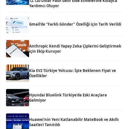
12.120 Dolar Pasif Gelir Elde Etmelerine Kolayca
Yardımcı Oluyor
Gmail’de “Farklı Gönder” Özelliği için Tarih Verildi
Anthropic Kendi Yapay Zeka Çiplerini Geliştirmek
için Ekip Kuruyor
Kia EV2 Türkiye Yolcusu: İşte Beklenen Fiyat ve
Özellikler
Hyundai Bluelink Türkiye’de Eski Araçlara
Gelmiyor
Huawei’nin Yeni Katlanabilir MateBook ve Akıllı
Saatleri Tanıtıldı