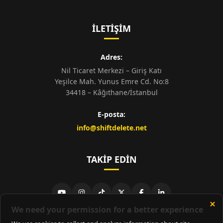
İLETIŞIM
Adres:
Nil Ticaret Merkezi – Giriş Katı
Yeşilce Mah. Yunus Emre Cd. No:8
34418 – Kâğıthane/İstanbul
E-posta:
info@shiftdelete.net
TAKIP EDIN