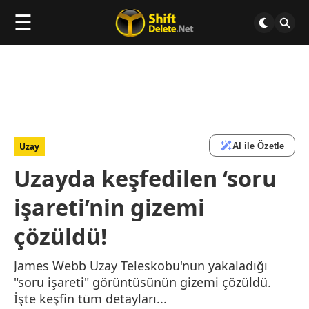
☰
AI ile Özetle
Uzay
Uzayda keşfedilen ‘soru
işareti’nin gizemi
çözüldü!
James Webb Uzay Teleskobu'nun yakaladığı
"soru işareti" görüntüsünün gizemi çözüldü.
İşte keşfin tüm detayları...