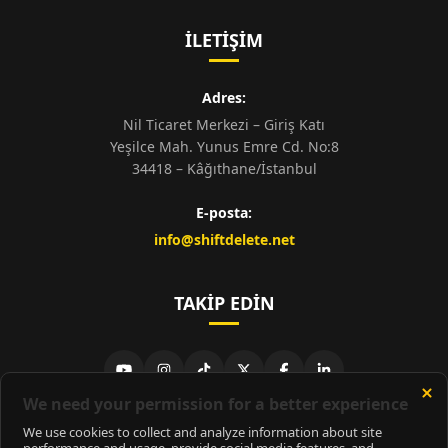
İLETIŞIM
Adres:
Nil Ticaret Merkezi – Giriş Katı
Yeşilce Mah. Yunus Emre Cd. No:8
34418 – Kâğıthane/İstanbul
E-posta:
info@shiftdelete.net
TAKIP EDIN