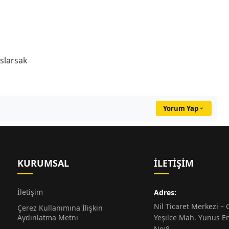
aslarsak
Yorum Yap
KURUMSAL
İLETIŞIM
İletişim
Adres:
Nil Ticaret Merkezi – G
Çerez Kullanımına İlişkin
Aydınlatma Metni
Yeşilce Mah. Yunus E
No:8