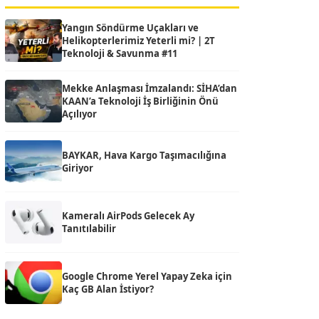
Yangın Söndürme Uçakları ve
Helikopterlerimiz Yeterli mi? | 2T
Teknoloji & Savunma #11
Mekke Anlaşması İmzalandı: SİHA’dan
KAAN’a Teknoloji İş Birliğinin Önü
Açılıyor
BAYKAR, Hava Kargo Taşımacılığına
Giriyor
Kameralı AirPods Gelecek Ay
Tanıtılabilir
Google Chrome Yerel Yapay Zeka için
Kaç GB Alan İstiyor?