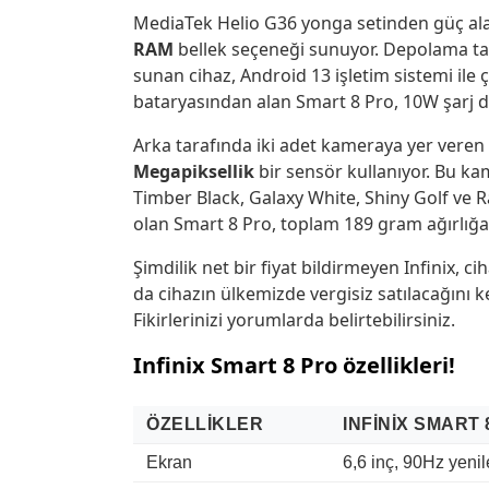
MediaTek Helio G36 yonga setinden güç al
RAM
bellek seçeneği sunuyor. Depolama ta
sunan cihaz, Android 13 işletim sistemi ile 
bataryasından alan Smart 8 Pro, 10W şarj des
Arka tarafında iki adet kameraya yer veren
Megapiksellik
bir sensör kullanıyor. Bu ka
Timber Black, Galaxy White, Shiny Golf ve 
olan Smart 8 Pro, toplam 189 gram ağırlığa 
Şimdilik net bir fiyat bildirmeyen Infinix, ci
da cihazın ülkemizde vergisiz satılacağını k
Fikirlerinizi yorumlarda belirtebilirsiniz.
Infinix Smart 8 Pro özellikleri!
ÖZELLIKLER
INFINIX SMART 
Ekran
6,6 inç, 90Hz yeni