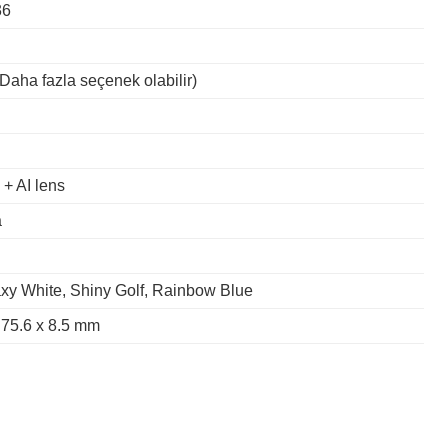
36
aha fazla seçenek olabilir)
+ AI lens
a
xy White, Shiny Golf, Rainbow Blue
 75.6 x 8.5 mm