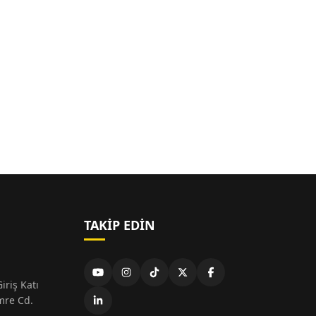
TAKIP EDIN
iriş Katı
mre Cd.