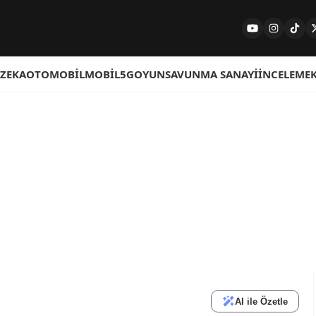
 ZEKA
OTOMOBIL
MOBIL
5G
OYUN
SAVUNMA SANAYI
İNCELEME
AI ile Özetle