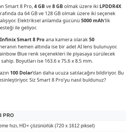
an Smart 8 Pro,
4 GB
ve
8 GB
olmak üzere iki
LPDDR4X
rafında da 64 GB ve 128 GB olmak üzere iki seçenek
çalışıyor. Elektriksel anlamda gücünü
5000 mAh
‘lik
teği ile geliyor.
Infinix Smart 8 Pro
ana kamera olarak
50
meranın hemen altında ise bir adet AI lens bulunuyor.
Rainbow Blue renk seçenekleri ile piyasaya sürülecek
sahip. Boyutları ise 163.6 x 75.6 x 8.5 mm.
hazın
100 Dolar
‘dan daha ucuza satılacağını bildiriyor. Bu
esinleştiriyor. Siz Smart 8 Pro’yu nasıl buldunuz?
8 PRO
leme hızı, HD+ çözünürlük (720 x 1612 piksel)