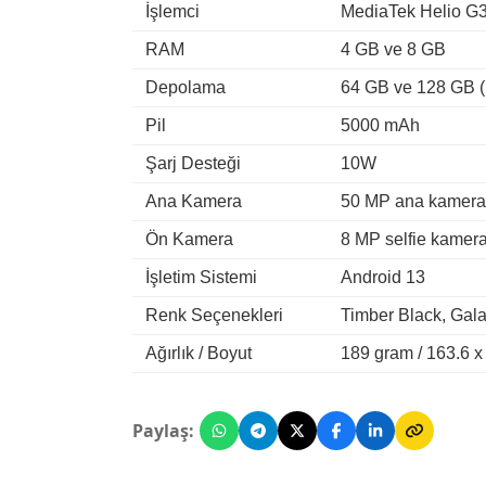
İşlemci
MediaTek Helio G
RAM
4 GB ve 8 GB
Depolama
64 GB ve 128 GB (D
Pil
5000 mAh
Şarj Desteği
10W
Ana Kamera
50 MP ana kamera 
Ön Kamera
8 MP selfie kamer
İşletim Sistemi
Android 13
Renk Seçenekleri
Timber Black, Gala
Ağırlık / Boyut
189 gram / 163.6 x
Paylaş: