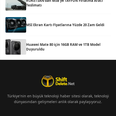
ROKETSAN’dan MSB’ye TAYFUN Fırlatma Aracı
Teslimatı
MSI Ekran Kartı Fiyatlarına Yüzde 20 Zam Geldi
Huawei Mate 80 için 16GB RAM ve 1TB Model
Duyuruldu
Türkiye'nin en büyük teknoloji haber sitesi olarak, teknoloji
dünyasından gelişmeleri anlık olarak paylaşıyoruz.