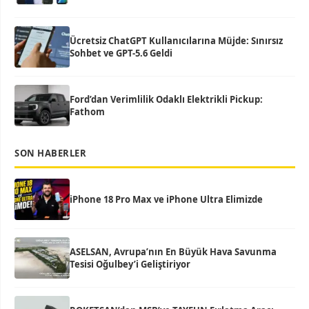
Ücretsiz ChatGPT Kullanıcılarına Müjde: Sınırsız
Sohbet ve GPT-5.6 Geldi
Ford’dan Verimlilik Odaklı Elektrikli Pickup:
Fathom
SON HABERLER
iPhone 18 Pro Max ve iPhone Ultra Elimizde
ASELSAN, Avrupa’nın En Büyük Hava Savunma
Tesisi Oğulbey’i Geliştiriyor