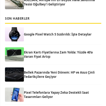
ASELSAN, Avrupa’nın En Büyük Hava Savunma
Tesisi Oğulbey’i Geliştiriyor
SON HABERLER
Google Pixel Watch 5 Sızdırıldı: İşte Detaylar
Ekran Kartı Fiyatlarına Zam Yolda: Yüzde 40’a
Varan Fiyat Artışı
Bellek Pazarında Yeni Dönem: HP ve Asus Çinli
Tedarikçilere Geçiyor
Pixel Telefonlara Yapay Zeka Destekli Saat
Tasarımları Geliyor