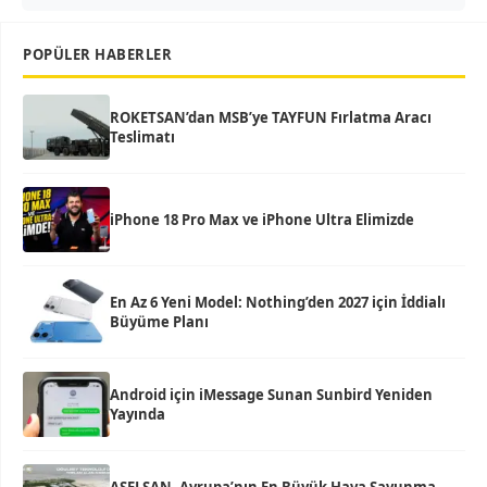
POPÜLER HABERLER
ROKETSAN’dan MSB’ye TAYFUN Fırlatma Aracı
Teslimatı
iPhone 18 Pro Max ve iPhone Ultra Elimizde
En Az 6 Yeni Model: Nothing’den 2027 için İddialı
Büyüme Planı
Android için iMessage Sunan Sunbird Yeniden
Yayında