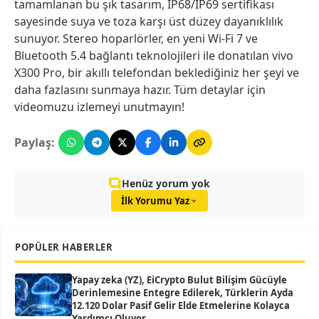
tamamlanan bu şık tasarım, IP68/IP69 sertifikası
sayesinde suya ve toza karşı üst düzey dayanıklılık
sunuyor. Stereo hoparlörler, en yeni Wi-Fi 7 ve
Bluetooth 5.4 bağlantı teknolojileri ile donatılan vivo
X300 Pro, bir akıllı telefondan beklediğiniz her şeyi ve
daha fazlasını sunmaya hazır. Tüm detaylar için
videomuzu izlemeyi unutmayın!
Paylaş:
Henüz yorum yok
İlk Yorumu Yaz
POPÜLER HABERLER
Yapay zeka (YZ), EiCrypto Bulut Bilişim Gücüyle
Derinlemesine Entegre Edilerek, Türklerin Ayda
12.120 Dolar Pasif Gelir Elde Etmelerine Kolayca
Yardımcı Oluyor