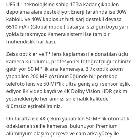
UFS 4.1 teknolojisine sahip 1TB’a kadar çıkabilen
depolama alanı destekliyor. Enerji tarafında ise 90W
kablolu ve 40W kablosuz hızlı şarj destekli devasa
6510 mAh (Global model) batarya, sizi gün boyu yarı
yolda bırakmıyor. Kamera sistemi ise tam bir
mühendislik harikası.
Zeiss optikler ve T* lens kaplaması ile donatılan üçlü
kamera kurulumu, profesyonel fotoğrafçılığı cebinize
getiriyor. 50 MP’lik ana kameraya, 3.7x optik zoom
yapabilen 200 MP çözünürlüğünde bir periskop
telefoto lens ve 50 MP’lik ultra geniş açılı sensör eşlik
ediyor. 8K video kaydı ve 4K Dolby Vision HDR çekim
yetenekleriyle her anınızı sinematik kalitede
ölümsüzleştirebilirsiniz.
Ön tarafta ise 4K çekim yapabilen 50 MP’lik otomatik
odaklamalı selfie kamerası bulunuyor. Premium
alüminyum alaşım çerçeve ve cam arka yüzey ile