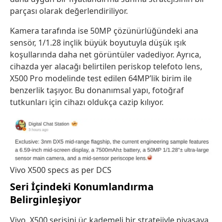
parçası olarak değerlendiriliyor.
Kamera tarafında ise 50MP çözünürlüğündeki ana
sensör, 1/1.28 inçlik büyük boyutuyla düşük ışık
koşullarında daha net görüntüler vadediyor. Ayrıca,
cihazda yer alacağı belirtilen periskop telefoto lens,
X500 Pro modelinde test edilen 64MP’lik birim ile
benzerlik taşıyor. Bu donanımsal yapı, fotoğraf
tutkunları için cihazı oldukça cazip kılıyor.
Vivo X500 specs as per DCS
Seri İçindeki Konumlandırma
Belirginleşiyor
Vivo, X500 serisini üç kademeli bir stratejiyle piyasaya