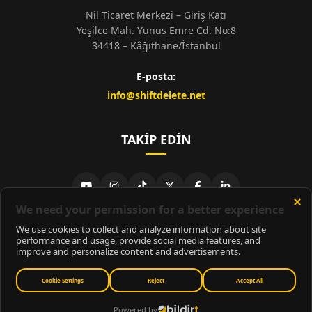
Nil Ticaret Merkezi – Giriş Katı
Yeşilce Mah. Yunus Emre Cd. No:8
34418 – Kâğıthane/İstanbul
E-posta:
info@shiftdelete.net
TAKIP EDIN
© 2026
ShiftDelete.Net
- Tüm hakları saklıdır.
ShiftDelete.Net, İnternet Medyası ve Bilişim Muhabirleri Derneği
üyesidir.