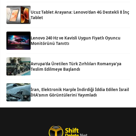
Ucuz Tablet Arayana: Lenovo’dan 4G Destekli 8 İnç
Tablet
Lenovo 240 Hz ve Kavisli Uygun Fiyatlı Oyuncu
Monitörünü Tanıttı
Avrupa’da Üretilen Türk Zırhlıları Romanya’ya
Teslim Edilmeye Başlandı
İran, Elektronik Harple İndirdiği İddia Edilen İsrail
İHA’sının Görüntülerini Yayımladı