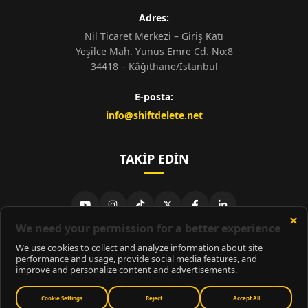
Adres:
Nil Ticaret Merkezi – Giriş Katı
Yeşilce Mah. Yunus Emre Cd. No:8
34418 – Kâğıthane/İstanbul
E-posta:
info@shiftdelete.net
TAKIP EDIN
© 2026
ShiftDelete.Net
- Tüm hakları saklıdır.
ShiftDelete.Net, İnternet Medyası ve Bilişim Muhabirleri Derneği