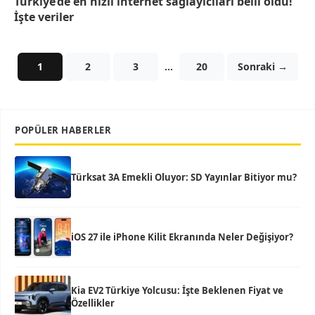
Türkiye’de en hızlı internet sağlayıcıları belli oldu!
İşte veriler
1
2
3
…
20
Sonraki →
POPÜLER HABERLER
Türksat 3A Emekli Oluyor: SD Yayınlar Bitiyor mu?
iOS 27 ile iPhone Kilit Ekranında Neler Değişiyor?
Kia EV2 Türkiye Yolcusu: İşte Beklenen Fiyat ve
Özellikler