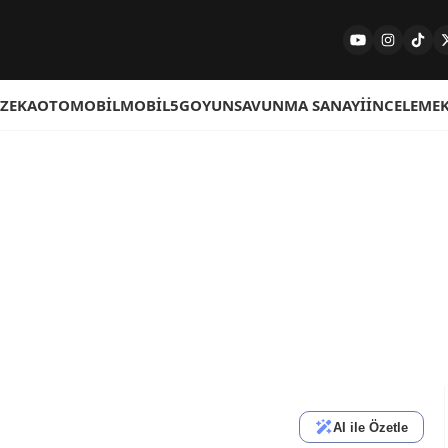
 ZEKA
OTOMOBIL
MOBIL
5G
OYUN
SAVUNMA SANAYI
İNCELEME
AI ile Özetle