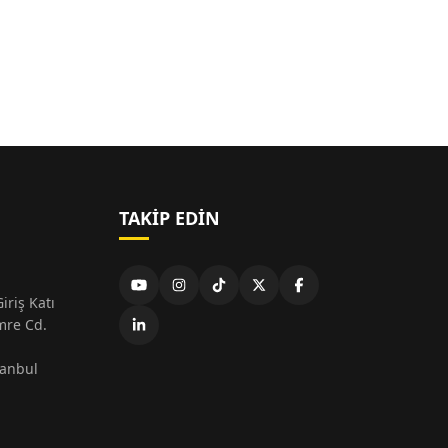
TAKIP EDIN
iriş Katı
mre Cd.
tanbul