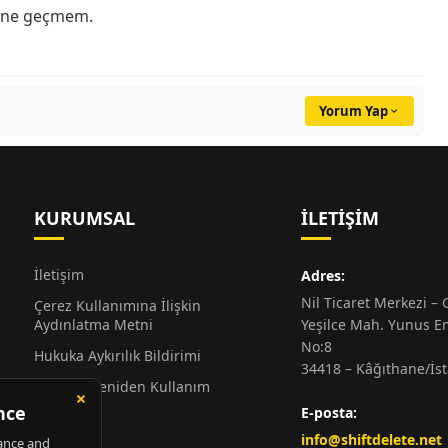
yine geçmem.
Yorum Yap
KURUMSAL
İLETIŞIM
İletişim
Adres:
Nil Ticaret Merkezi – G
Çerez Kullanımına İlişkin
Aydınlatma Metni
Yeşilce Mah. Yunus E
No:8
Hukuka Aykırılık Bildirimi
34418 – Kâğıthane/İs
Alıntı ve Yeniden Kullanım
Hakkında
E-posta:
Künye
info@shiftdelete.net