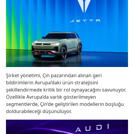
Şirket yönetimi, Çin pazarından alınan geri
bildirimlerin Avrupa’daki ürün stratejisini
şekillendirmede kritik bir rol oynayacağını savunuyor.
Özellikle Avrupa’da varlık gösterilmeyen
segmentlerde, Çin’de geliştirilen modellerin boşluğu
doldurabileceği düşünülüyor.