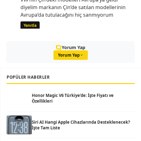
diyelim markanın Çin’de satılan modellerinin
Avrupa’da tutulacağını hiç sanmıyorum
Yanıtla
Yorum Yap
Yorum Yap
POPÜLER HABERLER
Honor Magic V6 Türkiye’de: İşte Fiyatı ve
Özellikleri
Siri AI Hangi Apple Cihazlarında Desteklenecek?
İşte Tam Liste