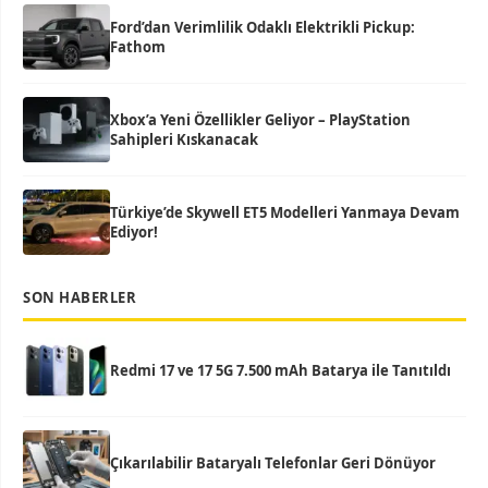
Ford’dan Verimlilik Odaklı Elektrikli Pickup:
Fathom
Xbox’a Yeni Özellikler Geliyor – PlayStation
Sahipleri Kıskanacak
Türkiye’de Skywell ET5 Modelleri Yanmaya Devam
Ediyor!
SON HABERLER
Redmi 17 ve 17 5G 7.500 mAh Batarya ile Tanıtıldı
Çıkarılabilir Bataryalı Telefonlar Geri Dönüyor