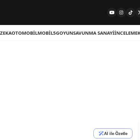
 ZEKA
OTOMOBIL
MOBIL
5G
OYUN
SAVUNMA SANAYI
İNCELEME
AI ile Özetle