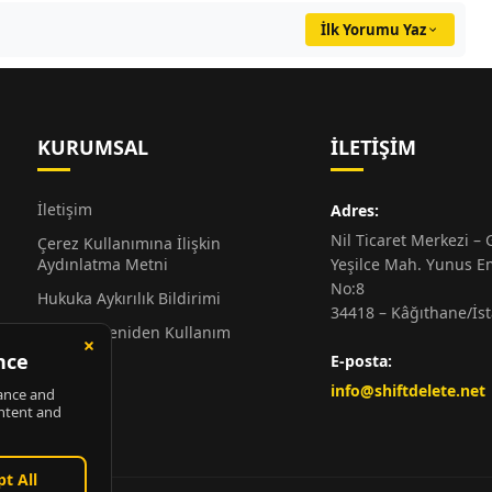
İlk Yorumu Yaz
KURUMSAL
İLETIŞIM
İletişim
Adres:
Nil Ticaret Merkezi – G
Çerez Kullanımına İlişkin
Aydınlatma Metni
Yeşilce Mah. Yunus E
No:8
Hukuka Aykırılık Bildirimi
34418 – Kâğıthane/İs
Alıntı ve Yeniden Kullanım
Hakkında
E-posta:
Künye
info@shiftdelete.net