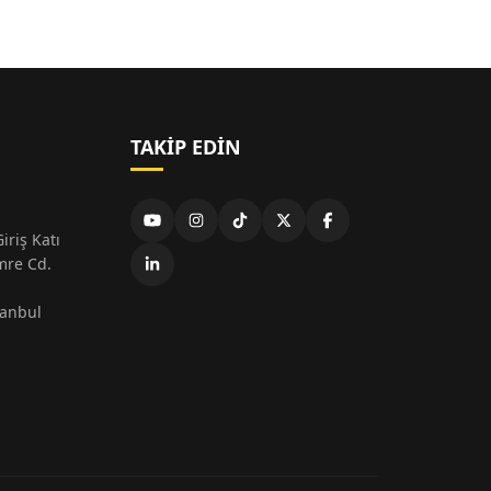
TAKIP EDIN
iriş Katı
mre Cd.
tanbul