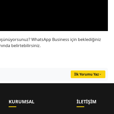
üşünüyorsunuz? WhatsApp Business için beklediğiniz
ında belirtebilirsiniz.
İlk Yorumu Yaz
KURUMSAL
İLETIŞIM