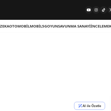
 ZEKA
OTOMOBIL
MOBIL
5G
OYUN
SAVUNMA SANAYI
İNCELEME
AI ile Özetle