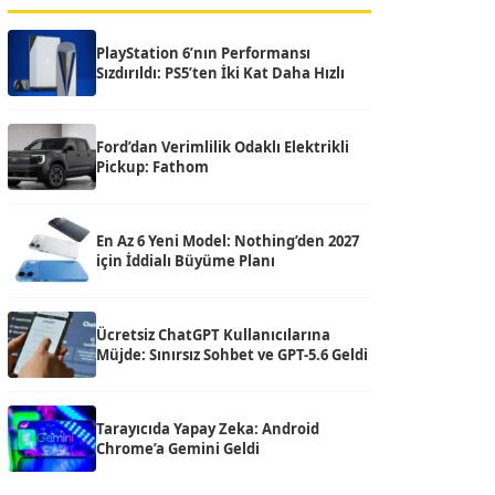
PlayStation 6’nın Performansı
Sızdırıldı: PS5’ten İki Kat Daha Hızlı
Ford’dan Verimlilik Odaklı Elektrikli
Pickup: Fathom
En Az 6 Yeni Model: Nothing’den 2027
için İddialı Büyüme Planı
Ücretsiz ChatGPT Kullanıcılarına
Müjde: Sınırsız Sohbet ve GPT-5.6 Geldi
Tarayıcıda Yapay Zeka: Android
Chrome’a Gemini Geldi