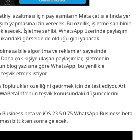
iyi azaltması için paylaşımların Meta çatısı altında yer
ım yapmasına izin verecek. Bu özellik, işletme sahibinin
leşecek. İşletme sahibi, WhatsApp üzerinde paylaşım
ukarıdaki görselde de olduğu gibi yapacak.
 olmasa bile algoritma ve reklamlar sayesinde
aha çok kişiye ulaşan paylaşımlar, işletmenin
nun blog yazısına göre WhatsApp, bu yenilikle
teşvik etmek istiyor.
pluluklar özelliğini getirmek için de test ediyor. Art
r, WABetaInfo’nun teşvik konusundaki düşüncelerini
p Business beta ve iOS 23.5.0.75 WhatsApp Business beta
şaması bittikten sonra gelecek.