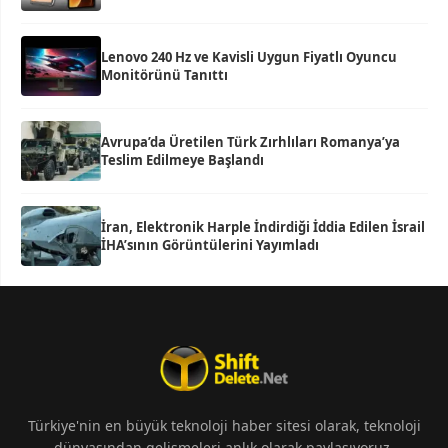
Lenovo 240 Hz ve Kavisli Uygun Fiyatlı Oyuncu
Monitörünü Tanıttı
Avrupa’da Üretilen Türk Zırhlıları Romanya’ya
Teslim Edilmeye Başlandı
İran, Elektronik Harple İndirdiği İddia Edilen İsrail
İHA’sının Görüntülerini Yayımladı
Türkiye'nin en büyük teknoloji haber sitesi olarak, teknoloji
dünyasından gelişmeleri anlık olarak paylaşıyoruz.