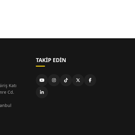
TAKIP EDIN
iriş Katı
mre Cd.
tanbul