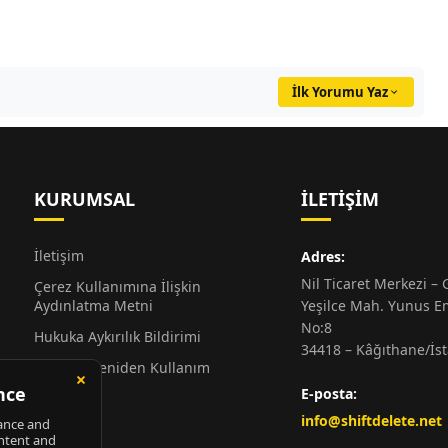
İlk Yorumu Yaz
KURUMSAL
İLETIŞIM
İletişim
Adres:
Nil Ticaret Merkezi – G
Çerez Kullanımına İlişkin
Aydınlatma Metni
Yeşilce Mah. Yunus E
No:8
Hukuka Aykırılık Bildirimi
34418 – Kâğıthane/İs
Alıntı ve Yeniden Kullanım
Hakkında
E-posta:
Künye
info@shiftdelete.net