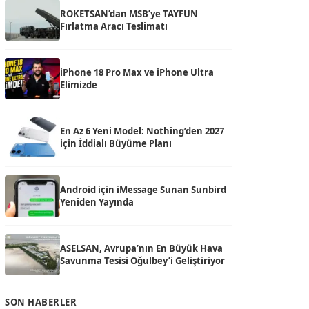
ROKETSAN’dan MSB’ye TAYFUN
Fırlatma Aracı Teslimatı
iPhone 18 Pro Max ve iPhone Ultra
Elimizde
En Az 6 Yeni Model: Nothing’den 2027
için İddialı Büyüme Planı
Android için iMessage Sunan Sunbird
Yeniden Yayında
ASELSAN, Avrupa’nın En Büyük Hava
Savunma Tesisi Oğulbey’i Geliştiriyor
SON HABERLER