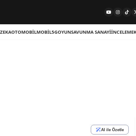
 ZEKA
OTOMOBIL
MOBIL
5G
OYUN
SAVUNMA SANAYI
İNCELEME
AI ile Özetle