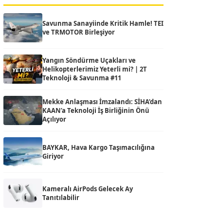
Savunma Sanayiinde Kritik Hamle! TEI
ve TRMOTOR Birleşiyor
Yangın Söndürme Uçakları ve
Helikopterlerimiz Yeterli mi? | 2T
Teknoloji & Savunma #11
Mekke Anlaşması İmzalandı: SİHA’dan
KAAN’a Teknoloji İş Birliğinin Önü
Açılıyor
BAYKAR, Hava Kargo Taşımacılığına
Giriyor
Kameralı AirPods Gelecek Ay
Tanıtılabilir