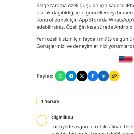
Belge tarama özelliği, şu an için sadece iP
olarak dağıtıldığı için, güncellemeyi hemen 
kontrol etmek için App Store’da WhatsApp’
edebilirsiniz. Özelliğin kısa sürede Android
Yeni özellik sizin için faydalı mı? İş ve gü
Görüşlerinizi ve deneyimlerinizi yorumlarda 
Paylaş:
1 Yorum
cilginlikbu
türkiyede asgari ücret ile alınan te
bak hiç biri amiral gemisi değil. di