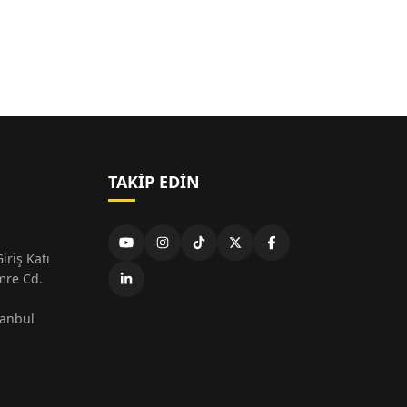
TAKIP EDIN
iriş Katı
mre Cd.
tanbul