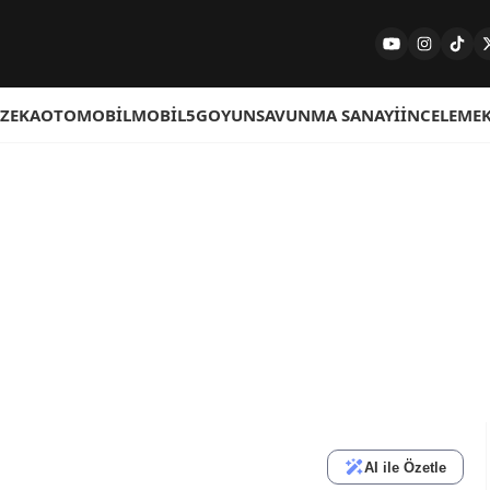
 ZEKA
OTOMOBIL
MOBIL
5G
OYUN
SAVUNMA SANAYI
İNCELEME
AI ile Özetle