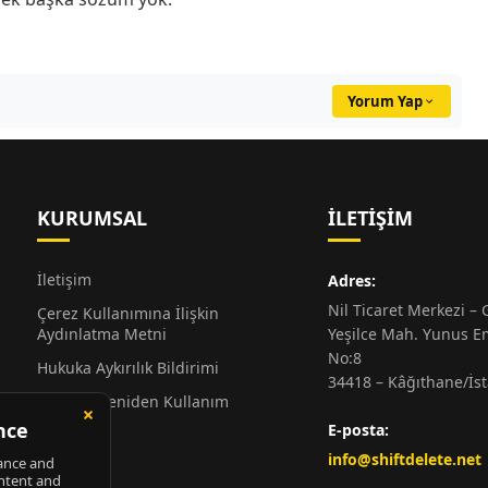
Yorum Yap
KURUMSAL
İLETIŞIM
İletişim
Adres:
Nil Ticaret Merkezi – G
Çerez Kullanımına İlişkin
Aydınlatma Metni
Yeşilce Mah. Yunus E
No:8
Hukuka Aykırılık Bildirimi
34418 – Kâğıthane/İs
Alıntı ve Yeniden Kullanım
Hakkında
E-posta:
Künye
info@shiftdelete.net