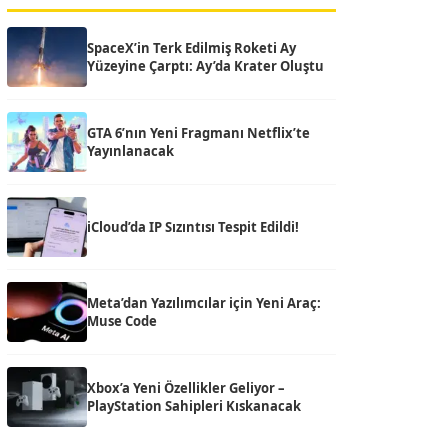
SpaceX’in Terk Edilmiş Roketi Ay
Yüzeyine Çarptı: Ay’da Krater Oluştu
GTA 6’nın Yeni Fragmanı Netflix’te
Yayınlanacak
iCloud’da IP Sızıntısı Tespit Edildi!
Meta’dan Yazılımcılar için Yeni Araç:
Muse Code
Xbox’a Yeni Özellikler Geliyor –
PlayStation Sahipleri Kıskanacak