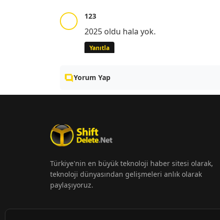
123
2025 oldu hala yok.
Yanıtla
Yorum Yap
Türkiye'nin en büyük teknoloji haber sitesi olarak,
teknoloji dünyasından gelişmeleri anlık olarak
paylaşıyoruz.