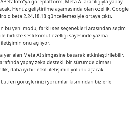
i WABetaInfo”ya göreplatform, Meta AI aracılığıyla yapay
acak. Henüz geliştirilme aşamasında olan özellik, Google
oid beta 2.24.18.18 güncellemesiyle ortaya çıktı.
n bu yeni modu, farklı ses seçenekleri arasından seçim
ile birlikte sesli komut özelliği sayesinde yazma
letişimin önü açılıyor.
 yer alan Meta AI simgesine basarak etkinleştirilebilir.
ı tarafında yapay zeka destekli bir sürümde olması
lik, daha iyi bir etkili iletişimin yolunu açacak.
ütfen görüşlerinizi yorumlar kısmından bizlerle