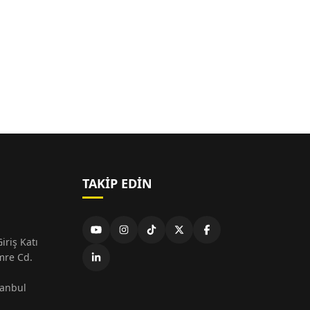
TAKIP EDIN
iriş Katı
mre Cd.
tanbul