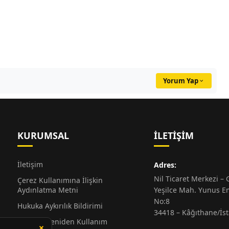
Yorum Yap
KURUMSAL
İLETIŞIM
İletişim
Adres:
Nil Ticaret Merkezi – G
Çerez Kullanımına İlişkin
Aydınlatma Metni
Yeşilce Mah. Yunus E
No:8
Hukuka Aykırılık Bildirimi
34418 – Kâğıthane/İs
Alıntı ve Yeniden Kullanım