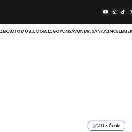
 ZEKA
OTOMOBIL
MOBIL
5G
OYUN
SAVUNMA SANAYI
İNCELEME
AI ile Özetle