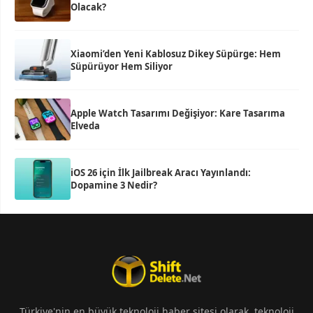
Olacak?
Xiaomi’den Yeni Kablosuz Dikey Süpürge: Hem
Süpürüyor Hem Siliyor
Apple Watch Tasarımı Değişiyor: Kare Tasarıma
Elveda
iOS 26 için İlk Jailbreak Aracı Yayınlandı:
Dopamine 3 Nedir?
Türkiye'nin en büyük teknoloji haber sitesi olarak, teknoloji