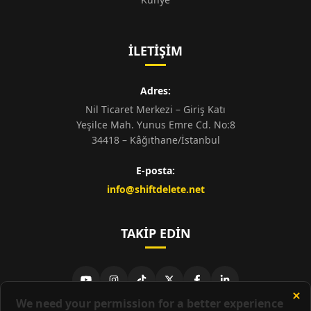
İLETIŞIM
Adres:
Nil Ticaret Merkezi – Giriş Katı
Yeşilce Mah. Yunus Emre Cd. No:8
34418 – Kâğıthane/İstanbul
E-posta:
info@shiftdelete.net
TAKIP EDIN