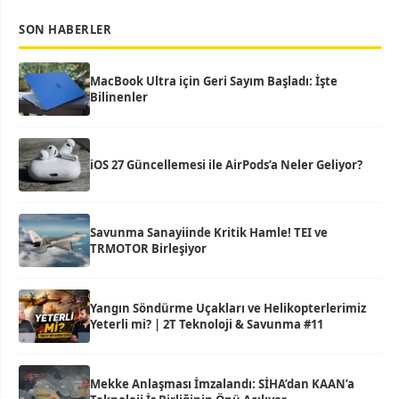
SON HABERLER
MacBook Ultra için Geri Sayım Başladı: İşte
Bilinenler
iOS 27 Güncellemesi ile AirPods’a Neler Geliyor?
Savunma Sanayiinde Kritik Hamle! TEI ve
TRMOTOR Birleşiyor
Yangın Söndürme Uçakları ve Helikopterlerimiz
Yeterli mi? | 2T Teknoloji & Savunma #11
Mekke Anlaşması İmzalandı: SİHA’dan KAAN’a