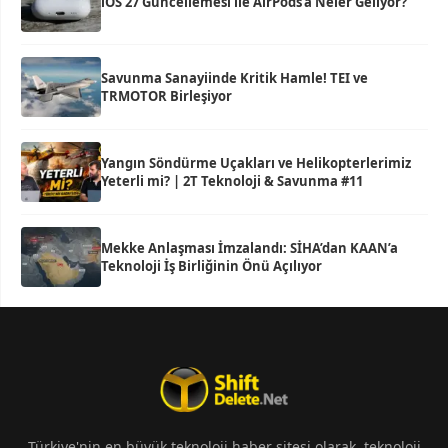
iOS 27 Güncellemesi ile AirPods’a Neler Geliyor?
Savunma Sanayiinde Kritik Hamle! TEI ve
TRMOTOR Birleşiyor
Yangın Söndürme Uçakları ve Helikopterlerimiz
Yeterli mi? | 2T Teknoloji & Savunma #11
Mekke Anlaşması İmzalandı: SİHA’dan KAAN’a
Teknoloji İş Birliğinin Önü Açılıyor
Türkiye'nin en büyük teknoloji haber sitesi olarak, teknoloji