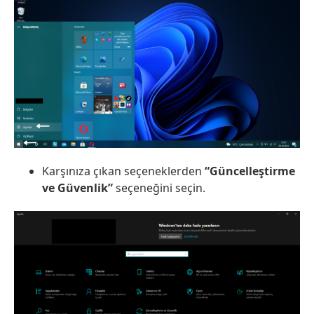
Karşınıza çıkan seçeneklerden
“Güncelleştirme
ve Güvenlik”
seçeneğini seçin.