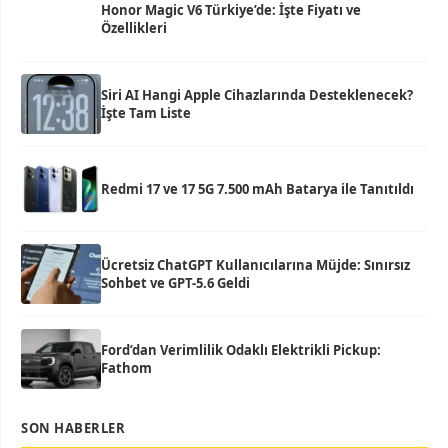
Honor Magic V6 Türkiye’de: İşte Fiyatı ve
Özellikleri
Siri AI Hangi Apple Cihazlarında Desteklenecek?
İşte Tam Liste
Redmi 17 ve 17 5G 7.500 mAh Batarya ile Tanıtıldı
Ücretsiz ChatGPT Kullanıcılarına Müjde: Sınırsız
Sohbet ve GPT-5.6 Geldi
Ford’dan Verimlilik Odaklı Elektrikli Pickup:
Fathom
SON HABERLER