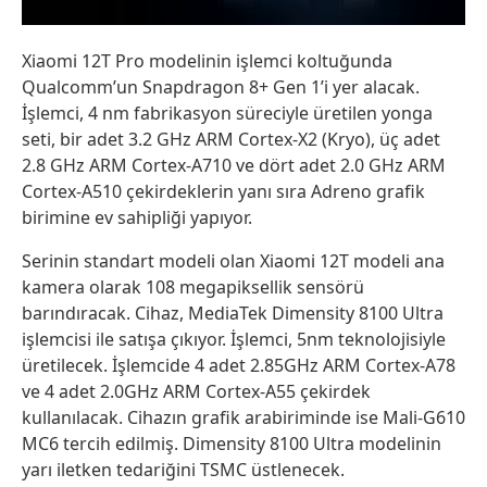
Xiaomi 12T Pro modelinin işlemci koltuğunda
Qualcomm’un Snapdragon 8+ Gen 1’i yer alacak.
İşlemci, 4 nm fabrikasyon süreciyle üretilen yonga
seti, bir adet 3.2 GHz ARM Cortex-X2 (Kryo), üç adet
2.8 GHz ARM Cortex-A710 ve dört adet 2.0 GHz ARM
Cortex-A510 çekirdeklerin yanı sıra Adreno grafik
birimine ev sahipliği yapıyor.
Serinin standart modeli olan Xiaomi 12T modeli ana
kamera olarak 108 megapiksellik sensörü
barındıracak. Cihaz, MediaTek Dimensity 8100 Ultra
işlemcisi ile satışa çıkıyor. İşlemci, 5nm teknolojisiyle
üretilecek. İşlemcide 4 adet 2.85GHz ARM Cortex-A78
ve 4 adet 2.0GHz ARM Cortex-A55 çekirdek
kullanılacak. Cihazın grafik arabiriminde ise Mali-G610
MC6 tercih edilmiş. Dimensity 8100 Ultra modelinin
yarı iletken tedariğini TSMC üstlenecek.