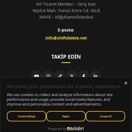
Nil Ticaret Merkezi – Giriş Katı
Yeşilce Mah. Yunus Emre Cd. No:8
34418 – Kâğıthane/İstanbul
E-posta:
info@shiftdelete.net
TAKIP EDIN
© 2026
ShiftDelete.Net
- Tüm hakları saklıdır.
ShiftDelete.Net, İnternet Medyası ve Bilişim Muhabirleri Derneği
üyesidir.