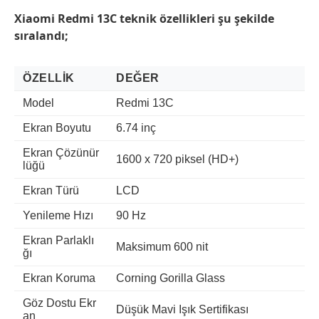
Xiaomi Redmi 13C
teknik özellikleri şu şekilde
sıralandı;
ÖZELLIK
DEĞER
Model
Redmi 13C
Ekran Boyutu
6.74 inç
Ekran Çözünür
1600 x 720 piksel (HD+)
lüğü
Ekran Türü
LCD
Yenileme Hızı
90 Hz
Ekran Parlaklı
Maksimum 600 nit
ğı
Ekran Koruma
Corning Gorilla Glass
Göz Dostu Ekr
Düşük Mavi Işık Sertifikası
an