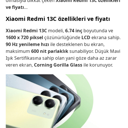
olmasıyla dikkat çeken
Xiaomi Redmi 13C özellikleri
ve fiyatı
…
Xiaomi Redmi 13C özellikleri ve fiyatı
Xiaomi Redmi 13C
modeli,
6.74 inç
boyutunda ve
1600 x 720 piksel
çözünürlüğünde
LCD
ekrana sahip.
90 Hz yenileme hızı
ile desteklenen bu ekran,
maksimum
600 nit parlaklık
sunabiliyor. Düşük Mavi
Işık Sertifikasına sahip olan yani göze daha az zarar
veren ekran,
Corning Gorilla Glass
ile korunuyor.