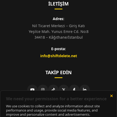
İLETIŞIM
Adres:
Nil Ticaret Merkezi – Giriş Katı
Yeşilce Mah. Yunus Emre Cd. No:8
34418 – Kâğıthane/İstanbul
E-posta:
info@shiftdelete.net
TAKIP EDIN