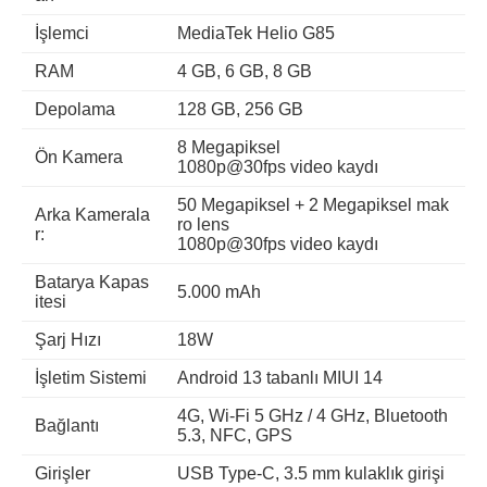
İşlemci
MediaTek Helio G85
RAM
4 GB, 6 GB, 8 GB
Depolama
128 GB, 256 GB
8 Megapiksel
Ön Kamera
1080p@30fps video kaydı
50 Megapiksel + 2 Megapiksel mak
Arka Kamerala
ro lens
r:
1080p@30fps video kaydı
Batarya Kapas
5.000 mAh
itesi
Şarj Hızı
18W
İşletim Sistemi
Android 13 tabanlı MIUI 14
4G, Wi-Fi 5 GHz / 4 GHz, Bluetooth
Bağlantı
5.3, NFC, GPS
Girişler
USB Type-C, 3.5 mm kulaklık girişi