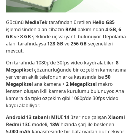
Gücünü
MediaTek
tarafından üretilen
Helio G85
işlemcisinden alan cihazın
RAM
bakımından
4 GB
,
6
GB
ve
8 GB
şeklinde üç varyantı bulunuyor. Depolama
alanı tarafındaysa
128 GB
ve
256 GB
seçenekleri
mevcut.
Ön tarafında 1080p’de 30fps video kaydı alabilen
8
Megapiksel
çözünürlüğünde bir özçekim kamerasına
yer veren akıllı telefonun arka kasasında ise
50
Megapiksel
ana kamera +
2 Megapiksel
makro
lensten oluşan ikili kamera kurulumu bulunuyor. Ana
kamera da tıpkı özçekim gibi 1080p’de 30fps video
kaydı alabiliyor.
Android 13 tabanlı MIUI 14
üzerinde çalışan
Xiaomi
Redmi 13C
modeli,
18W
hızında şarj ile beslenen
5.000 mAh
kapasitesinde bir bataryadan güç çekiyor.